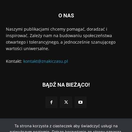
O NAS
Naszymi publikacjami chcemy pomagać, doradzać i
inspirować. Zależy nam na budowaniu społeczeństwa
otwartego i tolerancyjnego, a jednocześnie szanującego
wartości uniwersalne.
Kontakt:
kontakt@znakiczasu.pl
BĄDŹ NA BIEŻĄCO!
Ta strona korzysta z ciasteczek aby świadczyć usługi na
© Wydawnictwo Znaki Czasu. Wdrożenie:
Go3.pl
najwyższym poziomie. Dalsze korzystanie ze strony oznacza,