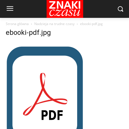
Strona główna
Nadzieja na trudne czasy
ebooki-pdf.jpg
ebooki-pdf.jpg