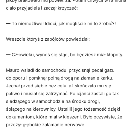
jakby brakowało mu powietrza. Potem chwycił w ramiona
ciało przyjaciela i zaczął krzyczeć:
— To niemożliwe! Idioci, jak mogliście mi to zrobić?!
Wreszcie któryś z zabójców powiedział:
— Człowieku, wynoś się stąd, bo będziesz miał kłopoty.
Mauro wsiadł do samochodu, przycisnął pedał gazu
do oporu i pomknął polną drogą na złamanie karku.
Jechał przed siebie bez celu, aż skończyło mu się
paliwo i musiał się zatrzymać. Policjanci zastali go tak
siedzącego w samochodzie na środku drogi,
śpiącego na kierownicy. Ustalili jego tożsamość dzięki
dokumentom, które miał w kieszeni. Było oczywiste, że
przeżył głębokie załamanie nerwowe.