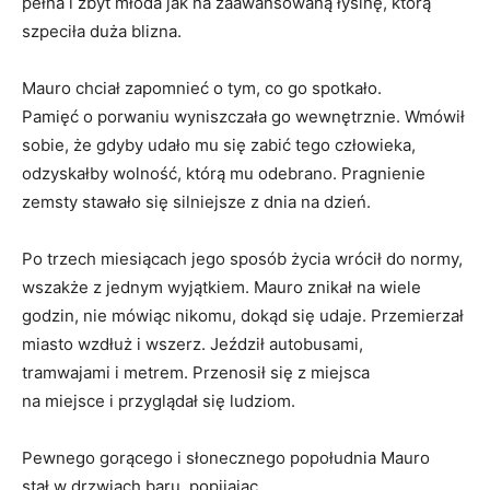
pełna i zbyt młoda jak na zaawansowaną łysinę, którą
szpeciła duża blizna.
Mauro chciał zapomnieć o tym, co go spotkało.
Pamięć o porwaniu wyniszczała go wewnętrznie. Wmówił
sobie, że gdyby udało mu się zabić tego człowieka,
odzyskałby wolność, którą mu odebrano. Pragnienie
zemsty stawało się silniejsze z dnia na dzień.
Po trzech miesiącach jego sposób życia wrócił do normy,
wszakże z jednym wyjątkiem. Mauro znikał na wiele
godzin, nie mówiąc nikomu, dokąd się udaje. Przemierzał
miasto wzdłuż i wszerz. Jeździł autobusami,
tramwajami i metrem. Przenosił się z miejsca
na miejsce i przyglądał się ludziom.
Pewnego gorącego i słonecznego popołudnia Mauro
stał w drzwiach baru, popijając