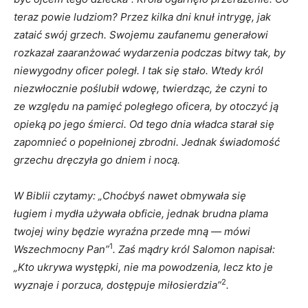
teraz powie ludziom? Przez kilka dni knuł intrygę, jak
zataić swój grzech. Swojemu zaufanemu generałowi
rozkazał zaaranżować wydarzenia podczas bitwy tak, by
niewygodny oficer poległ.
I
tak się stało. Wtedy król
niezwłocznie poślubił wdowę, twierdząc, że czyni to
ze względu na pamięć poległego oficera, by otoczyć ją
opieką po jego śmierci. Od tego dnia władca starał się
zapomnieć
o
popełnionej zbrodni. Jednak świadomość
grzechu dręczyła go dniem
i
nocą.
W Biblii czytamy: „Choćbyś nawet obmywała się
ługiem
i
mydła używała obficie, jednak brudna plama
twojej winy będzie wyraźna przede mną — mówi
1
Wszechmocny Pan”
. Zaś mądry król Salomon napisał:
„Kto ukrywa występki, nie ma powodzenia, lecz kto je
2
wyznaje i
porzuca, dostępuje miłosierdzia”
.