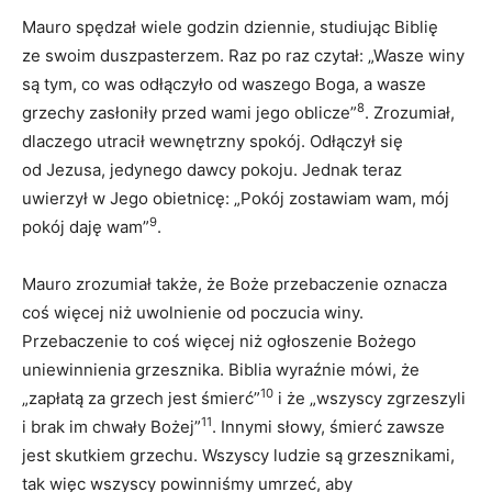
Mauro spędzał wiele godzin dziennie, studiując Biblię
ze swoim duszpasterzem. Raz po raz czytał: „Wasze winy
są tym, co was odłączyło od waszego Boga, a wasze
8
grzechy zasłoniły przed wami jego oblicze”
. Zrozumiał,
dlaczego utracił wewnętrzny spokój. Odłączył się
od Jezusa, jedynego dawcy pokoju. Jednak teraz
uwierzył w Jego obietnicę: „Pokój zostawiam wam, mój
9
pokój daję wam”
.
Mauro zrozumiał także, że Boże przebaczenie oznacza
coś więcej niż uwolnienie od poczucia winy.
Przebaczenie to coś więcej niż ogłoszenie Bożego
uniewinnienia grzesznika. Biblia wyraźnie mówi, że
10
„zapłatą za grzech jest śmierć”
i że „wszyscy zgrzeszyli
11
i brak im chwały Bożej”
. Innymi słowy, śmierć zawsze
jest skutkiem grzechu. Wszyscy ludzie są grzesznikami,
tak więc wszyscy powinniśmy umrzeć, aby