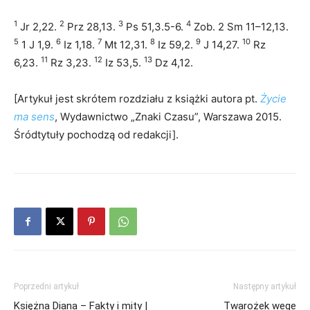
1
2
3
4
Jr 2,22.
Prz 28,13.
Ps 51,3.5-6.
Zob. 2 Sm 11–12,13.
5
6
7
8
9
10
1 J 1,9.
Iz 1,18.
Mt 12,31.
Iz 59,2.
J 14,27.
Rz
11
12
13
6,23.
Rz 3,23.
Iz 53,5.
Dz 4,12.
[Artykuł jest skrótem rozdziału z książki autora pt.
Życie
ma sens
, Wydawnictwo „Znaki Czasu”, Warszawa 2015.
Śródtytuły pochodzą od redakcji].
Poprzedni artykuł
Następny artykuł
Księżna Diana – Fakty i mity |
Twarożek wege