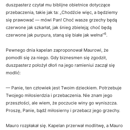
duszpasterz czytał mu biblijne obietnice dotyczące
przebaczenia, takie jak ta: „Chodźcie więc, a będziemy
się prawować — mówi Pan! Choć wasze grzechy będą
czerwone jak szkarłat, jak śnieg zbieleją; choć będą
6
czerwone jak purpura, staną się białe jak wełna”
.
Pewnego dnia kapelan zaproponował Maurowi, że
pomodli się za niego. Gdy biznesmen się zgodził,
duszpasterz położył dłoń na jego ramieniui zaczął się
modlić:
— Panie, ten człowiek jest Twoim dzieckiem. Potrzebuje
Twojego miłosierdzia i przebaczenia. Nie znam jego
przeszłości, ale wiem, że poczucie winy go wyniszcza.
Proszę, Panie, bądź miłosierny i przebacz jego grzechy.
Mauro rozpłakał się. Kapelan przerwał modlitwę, a Mauro