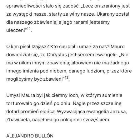
sprawiedliwości stało się zadość. „Lecz on zraniony jest
za występki nasze, starty za winy nasze. Ukarany został
dla naszego zbawienia, a jego ranami jesteśmy
12
uleczeni”
.
O kim pisał Izajasz? Kto cierpiał i umarł za nas? Mauro
dowiedział się, że Chrystus jest sercem ewangelii: „Nie
ma w nikim innym zbawienia; albowiem nie ma żadnego
innego imienia pod niebem, danego ludziom, przez które
13
moglibyśmy być zbawieni”
.
Umysł Maura był jak ciemny loch, w którym sumienie
torturowało go dzień po dniu. Nagle przez szczelinę
dotarł promień słońca. Wyzwalająca ewangelia Jezusa,
Zbawiciela, napełniła go pokojem i szczęściem.
ALEJANDRO BULLÓN