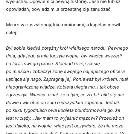
wysłuchaj. Opowiem ci pewną historię. Jeśli nie lubisz
opowiadań, powiedz mi,a przestanę cię zanudzać.
Mauro wzruszył obojętnie ramionami, a kapelan mówił
dalej:
Był sobie kiedyś potężny król wielkiego narodu. Pewnego
dnia, gdy jego armia toczyła wojnę, ów władca wyszedł
na taras swego pałacu. Stamtąd rozejrzał się
po mieście
i
zobaczył żonę swojego najlepszego oficera
kąpiącą się nago. Zapragnął jej. Ponieważ był królem, miał
nieograniczoną władzę. Kobieta uległa mu.
I
tak oboje
zgrzeszyli. Władca uznał, że
o
tym, co zrobił, nikt się nie
dowie
i
wkrótce on sam
o
wszystkim zapomni. Jednak
po kilku tygodniach owa kobieta poinformowała go, że
jest
w
ciąży. „Jak mam to wyjaśnić mężowi? Przecież on
jest daleko, na wojnie, więc jest oczywiste, że nie może
być ojcem tego dziecka”. Króla ogarnęło przerażenie. Co