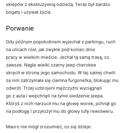
sklepów z ekskluzywną odzieżą. Teraz był bardzo
bogaty i używał życia.
Porwanie
Gdy późnym popołudniem wyjechał z parkingu, ruch
na ulicach rósł, jak zwykle pod koniec dnia
pracy w wielkim mieście. Jechał tą samą trasą, co
zawsze. Nagle wielki czarny jeep cherokee
skręcił w stronę jego samochodu. W tej samej chwili
za nim zatrzymała się ciemna furgonetka, blokując mu
odwrót. Trzej uzbrojeni mężczyźni wyciągnęli
go z auta i wepchnęli na tylne siedzenie jeepa.
Któryś z nich narzucił mu na głowę worek, pchnął go
na podłogę i przyłożył mu do głowy lufę rewolweru.
Mauro nie mógł zrozumieć, co się dzieje.