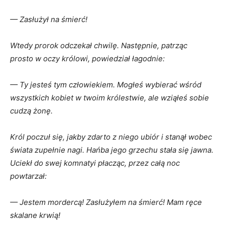
— Zasłużył na
śmierć!
Wtedy prorok odczekał chwilę. Następnie, patrząc
prosto
w
oczy królowi, powiedział łagodnie:
— Ty jesteś tym człowiekiem. Mogłeś wybierać wśród
wszystkich kobiet
w
twoim królestwie, ale wziąłeś sobie
cudzą żonę.
Król poczuł się, jakby zdarto
z
niego ubiór
i
stanął wobec
świata zupełnie nagi. Hańba jego grzechu stała się jawna.
Uciekł do swej komnaty
i
płacząc, przez całą noc
powtarzał:
— Jestem mordercą! Zasłużyłem na
śmierć! Mam ręce
skalane krwią!