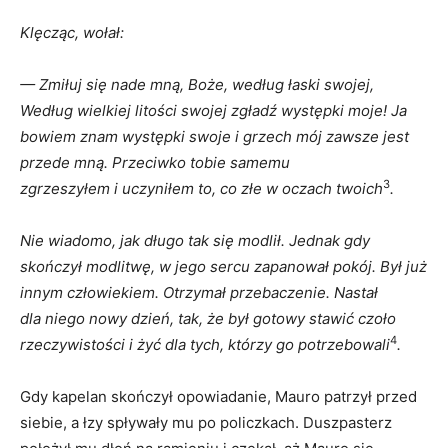
Klęcząc, wołał:
— Zmiłuj się nade mną, Boże, według łaski swojej,
Według wielkiej litości swojej zgładź występki moje! Ja
bowiem znam występki swoje
i
grzech mój zawsze jest
przede mną. Przeciwko tobie samemu
3
zgrzeszyłem
i
uczyniłem to, co złe
w
oczach twoich
.
Nie wiadomo, jak długo tak się modlił. Jednak gdy
skończył modlitwę,
w
jego sercu zapanował pokój. Był już
innym człowiekiem. Otrzymał przebaczenie. Nastał
dla niego nowy dzień, tak, że był gotowy stawić czoło
4
rzeczywistości
i żyć
dla tych, którzy go potrzebowali
.
Gdy kapelan skończył opowiadanie, Mauro patrzył przed
siebie, a łzy spływały mu po policzkach. Duszpasterz