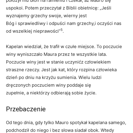
położył mu dłoń na ramieniu i czekał, aż Mauro się
uspokoi. Potem przeczytał z Biblii obietnicę: „Jeśli
wyznajemy grzechy swoje, wierny jest
Bóg i sprawiedliwy i odpuści nam grzechy,i oczyści nas
5
od wszelkiej nieprawości”
.
Kapelan wiedział, że trafił w czułe miejsce. To poczucie
winy wyniszczało Maura przez te wszystkie lata.
Poczucie winy jest w stanie uczynićz człowiekiem
straszne rzeczy. Jest jak kat, który rozpina człowieka
dzień po dniu na krzyżu sumienia. Wielu ludzi
dręczonych poczuciem winy poddaje się
zupełnie, a niektórzy odbierają sobie życie.
Przebaczenie
Od tego dnia, gdy tylko Mauro spotykał kapelana samego,
podchodził do niego i bez słowa siadał obok. Wtedy