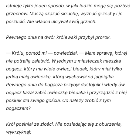
Istnieje tylko jeden sposób,
w
jaki ludzie mogą się pozbyć
grzechów. Muszą okazać skruchę, wyznać grzechy
i
je
porzucić. Ale władca ukrywał swój grzech.
Pewnego dnia na dwór królewski przybył prorok.
— Królu, pomóż mi — powiedział. — Mam sprawę, której
nie potrafię załatwić.
W
jednym
z
miasteczek mieszka
bogacz, który ma wiele owiec,
i
biedak, który miał tylko
jedną małą owieczkę, którą wychował od jagniątka.
Pewnego dnia do bogacza przybył dostojnik
i
wtedy ów
bogacz kazał zabić owieczkę biedaka
i
przyrządzić
z
niej
posiłek dla swego gościa. Co należy zrobić
z
tym
bogaczem?
Król posiniał ze złości. Nie posiadając się
z
oburzenia,
wykrzyknął: