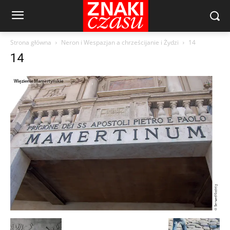
Strona główna
Neron i Wespazjan a chrześcijanie i Żydzi
14
14