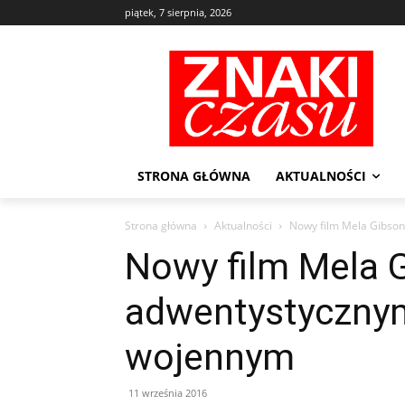
piątek, 7 sierpnia, 2026
STRONA GŁÓWNA
AKTUALNOŚCI
Strona główna
Aktualności
Nowy film Mela Gibso
Nowy film Mela 
adwentystyczny
wojennym
11 września 2016