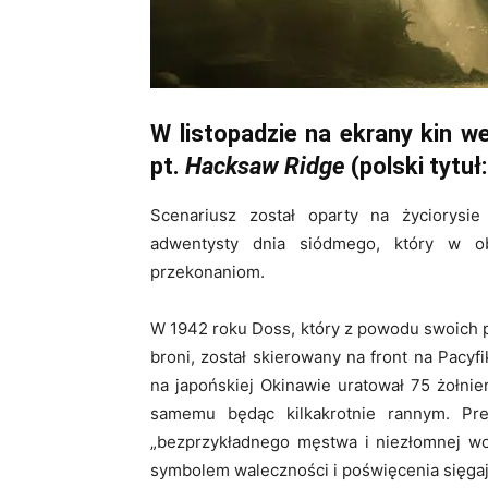
W listopadzie na ekrany kin w
pt.
Hacksaw Ridge
(polski tytuł
Scenariusz został oparty na życiorysi
adwentysty dnia siódmego, który w ob
przekonaniom.
W 1942 roku Doss, który z powodu swoich 
broni, został skierowany na front na Pacyf
na japońskiej Okinawie uratował 75 żołnie
samemu będąc kilkakrotnie rannym. Pr
„bezprzykładnego męstwa i niezłomnej wo
symbolem waleczności i poświęcenia sięgaj