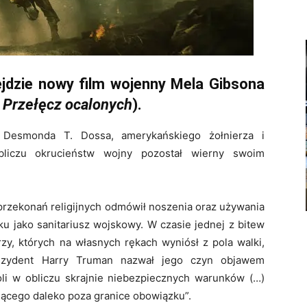
ejdzie nowy film wojenny Mela Gibsona
:
Przełęcz ocalonych
).
e Desmonda T. Dossa, amerykańskiego żołnierza i
liczu okrucieństw wojny pozostał wierny swoim
przekonań religijnych odmówił noszenia oraz używania
iku jako sanitariusz wojskowy. W czasie jednej z bitew
rzy, których na własnych rękach wyniósł z pola walki,
ezydent Harry Truman nazwał jego czyn objawem
li w obliczu skrajnie niebezpiecznych warunków (…)
ącego daleko poza granice obowiązku”.