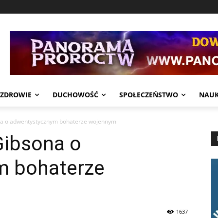
ZDROWIE
DUCHOWOŚĆ
SPOŁECZEŃSTWO
NAU
na o adwentystycznym bohaterze wojennym
Gibsona o
m bohaterze
1637