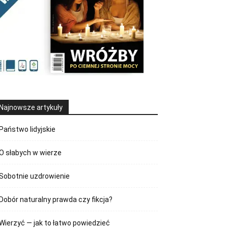
Najnowsze artykuły
Państwo lidyjskie
O słabych w wierze
Sobotnie uzdrowienie
Dobór naturalny prawda czy fikcja?
Wierzyć — jak to łatwo powiedzieć