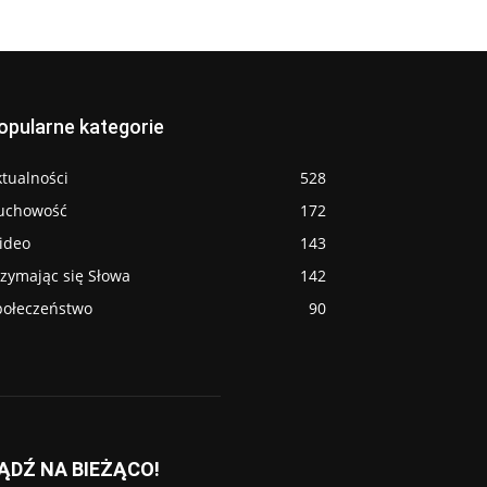
opularne kategorie
tualności
528
uchowość
172
ideo
143
rzymając się Słowa
142
połeczeństwo
90
ĄDŹ NA BIEŻĄCO!