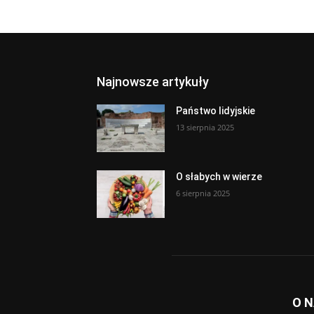
Najnowsze artykuły
Państwo lidyjskie
13 sierpnia 2025
O słabych w wierze
6 sierpnia 2025
O 