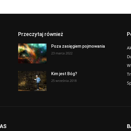
Przeczytaj również
P
Poza zasięgiem pojmowania
Ak
23 marca 2022
D
W
T
Kim jest Bóg?
25 września 2018
S
NAS
B