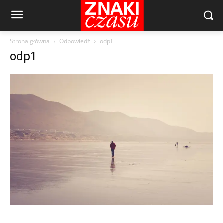
Strona główna
Odpowiedź
odp1
odp1