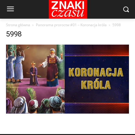
Strona główna
Panorama proroctw #01 – Koronacja króla
5998
5998