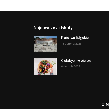
Najnowsze artykuły
Państwo lidyjskie
13 sierpnia 2025
O słabych w wierze
6 sierpnia 2025
O 