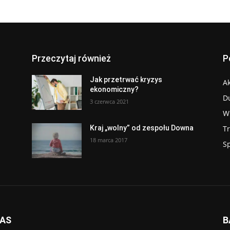
Przeczytaj również
P
Jak przetrwać kryzys
Ak
ekonomiczny?
D
3 czerwca 2021
W
T
Kraj „wolny” od zespołu Downa
18 marca 2017
S
NAS
B