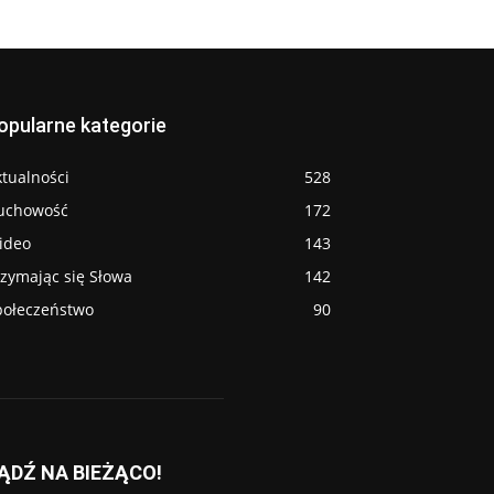
opularne kategorie
tualności
528
uchowość
172
ideo
143
rzymając się Słowa
142
połeczeństwo
90
ĄDŹ NA BIEŻĄCO!