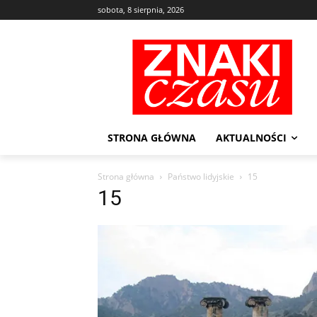
sobota, 8 sierpnia, 2026
STRONA GŁÓWNA
AKTUALNOŚCI
Strona główna
Państwo lidyjskie
15
15