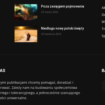
Poza zasięgiem pojmowania
Ak
23 marca 2022
D
W
T
Niedługo nowy polski święty
25 kwietnia 2016
S
NAS
B
ymi publikacjami chcemy pomagać, doradzać i
irować. Zależy nam na budowaniu społeczeństwa
rtego i tolerancyjnego, a jednocześnie szanującego
ości uniwersalne.