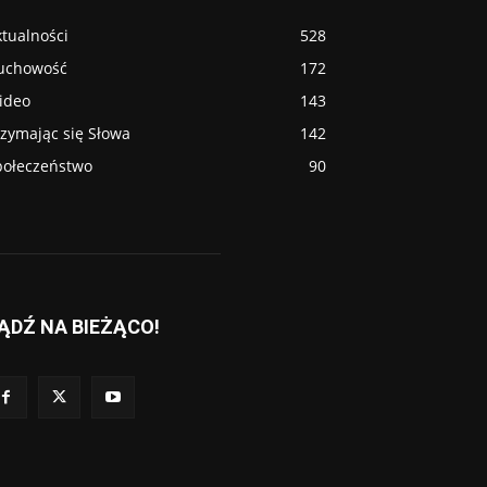
tualności
528
uchowość
172
ideo
143
rzymając się Słowa
142
połeczeństwo
90
ĄDŹ NA BIEŻĄCO!