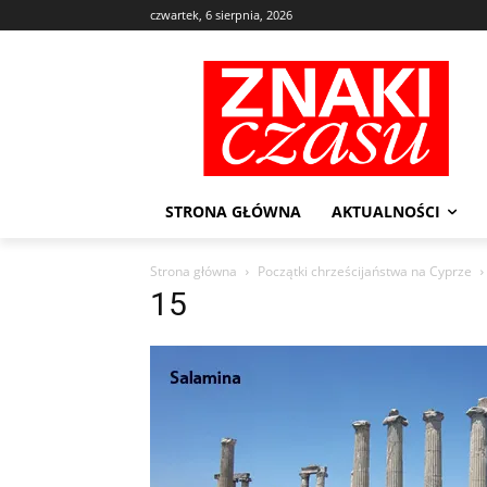
czwartek, 6 sierpnia, 2026
STRONA GŁÓWNA
AKTUALNOŚCI
Strona główna
Początki chrześcijaństwa na Cyprze
15