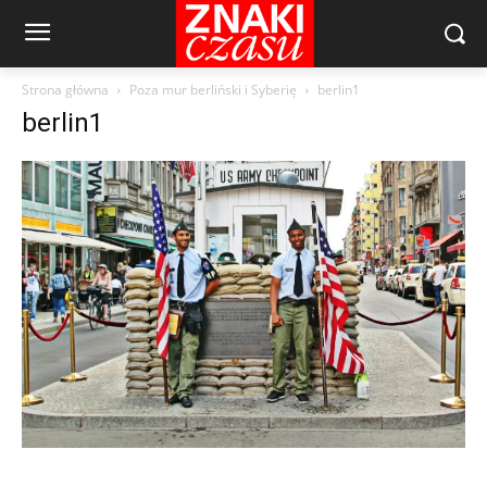
Strona główna
Poza mur berliński i Syberię
berlin1
berlin1