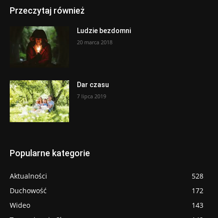
Przeczytaj również
Ludzie bezdomni
20 marca 2018
Dar czasu
7 lipca 2019
Popularne kategorie
Aktualności
528
Duchowość
172
Wideo
143