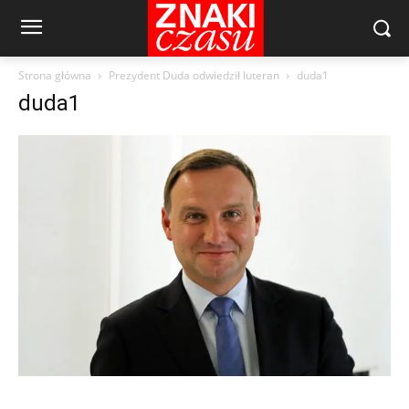
Strona główna
Prezydent Duda odwiedził luteran
duda1
duda1