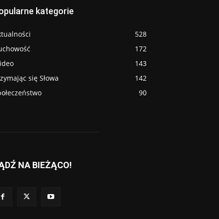
opularne kategorie
tualności
528
uchowość
172
ideo
143
rzymając się Słowa
142
połeczeństwo
90
ĄDŹ NA BIEŻĄCO!