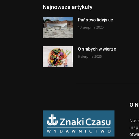
Najnowsze artykuły
Państwo lidyjskie
13 sierpnia 2025
O słabych w wierze
6 sierpnia 2025
O 
Nasz
insp
otwa