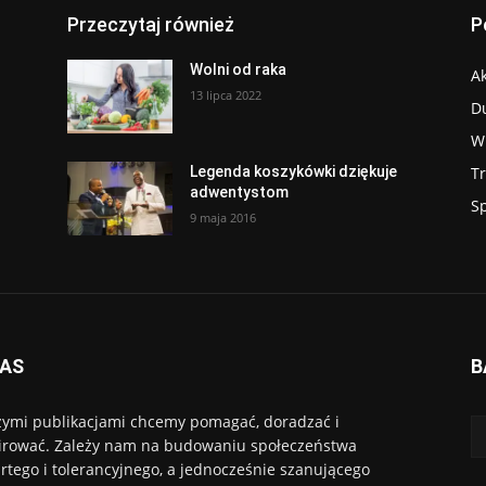
Przeczytaj również
P
Wolni od raka
Ak
13 lipca 2022
D
W
T
Legenda koszykówki dziękuje
adwentystom
S
9 maja 2016
NAS
B
ymi publikacjami chcemy pomagać, doradzać i
irować. Zależy nam na budowaniu społeczeństwa
rtego i tolerancyjnego, a jednocześnie szanującego