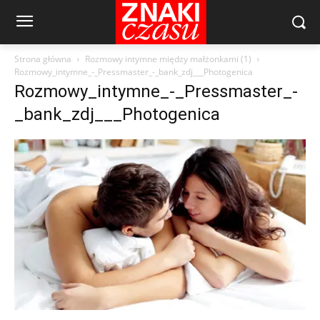
Strona główna
Rozmowy intymne między małżonkami (1)
Rozmowy_intymne_-_Pressmaster_-_bank_zdj___Photogenica
Rozmowy_intymne_-_Pressmaster_-
_bank_zdj___Photogenica