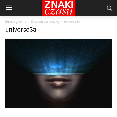
Strona główna
Spotkanie z wróżką
universe3a
universe3a