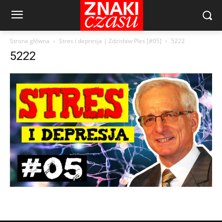
Strona główna
Stres i depresja | Zdzisław Ples [#05]
5222
5222