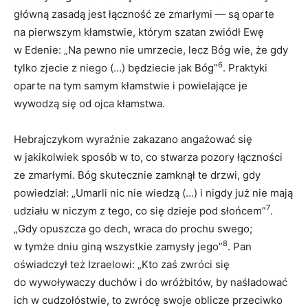
główną zasadą jest łączność ze zmarłymi — są oparte
na pierwszym kłamstwie, którym szatan zwiódł Ewę
w Edenie: „Na pewno nie umrzecie, lecz Bóg wie, że gdy
6
tylko zjecie z niego (…) będziecie jak Bóg”
. Praktyki
oparte na tym samym kłamstwie i powielające je
wywodzą się od ojca kłamstwa.
Hebrajczykom wyraźnie zakazano angażować się
w jakikolwiek sposób w to, co stwarza pozory łączności
ze zmarłymi. Bóg skutecznie zamknął te drzwi, gdy
powiedział: „Umarli nic nie wiedzą (…) i nigdy już nie mają
7
udziału w niczym z tego, co się dzieje pod słońcem”
.
„Gdy opuszcza go dech, wraca do prochu swego;
8
w tymże dniu giną wszystkie zamysły jego”
. Pan
oświadczył też Izraelowi: „Kto zaś zwróci się
do wywoływaczy duchów i do wróżbitów, by naśladować
ich w cudzołóstwie, to zwrócę swoje oblicze przeciwko