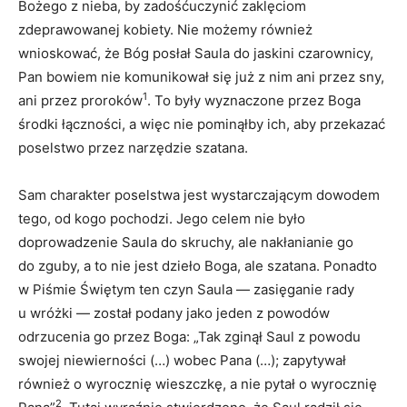
Bożego z nieba, by zadośćuczynić zaklęciom
zdeprawowanej kobiety. Nie możemy również
wnioskować, że Bóg posłał Saula do jaskini czarownicy,
Pan bowiem nie komunikował się już z nim ani przez sny,
1
ani przez proroków
. To były wyznaczone przez Boga
środki łączności, a więc nie pominąłby ich, aby przekazać
poselstwo przez narzędzie szatana.
Sam charakter poselstwa jest wystarczającym dowodem
tego, od kogo pochodzi. Jego celem nie było
doprowadzenie Saula do skruchy, ale nakłanianie go
do zguby, a to nie jest dzieło Boga, ale szatana. Ponadto
w Piśmie Świętym ten czyn Saula — zasięganie rady
u wróżki — został podany jako jeden z powodów
odrzucenia go przez Boga: „Tak zginął Saul z powodu
swojej niewierności (…) wobec Pana (…); zapytywał
również o wyrocznię wieszczkę, a nie pytał o wyrocznię
2