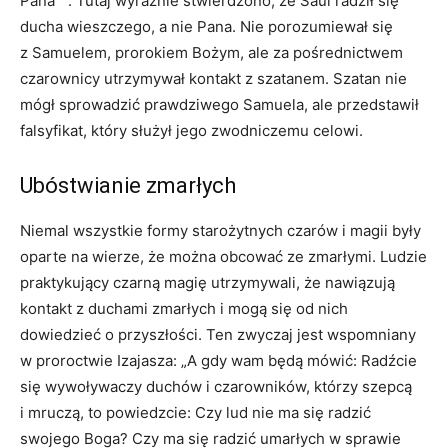
Pana”
. Tutaj wyraźnie stwierdzono, że Saul radził się
ducha wieszczego, a nie Pana. Nie porozumiewał się
z Samuelem, prorokiem Bożym, ale za pośrednictwem
czarownicy utrzymywał kontakt z szatanem. Szatan nie
mógł sprowadzić prawdziwego Samuela, ale przedstawił
falsyfikat, który służył jego zwodniczemu celowi.
Ubóstwianie zmarłych
Niemal wszystkie formy starożytnych czarów i magii były
oparte na wierze, że można obcować ze zmarłymi. Ludzie
praktykujący czarną magię utrzymywali, że nawiązują
kontakt z duchami zmarłych i mogą się od nich
dowiedzieć o przyszłości. Ten zwyczaj jest wspomniany
w proroctwie Izajasza: „A gdy wam będą mówić: Radźcie
się wywoływaczy duchów i czarowników, którzy szepcą
i mruczą, to powiedzcie: Czy lud nie ma się radzić
swojego Boga? Czy ma się radzić umarłych w sprawie