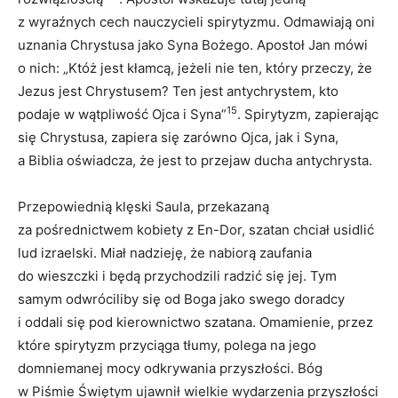
z wyraźnych cech nauczycieli spirytyzmu. Odmawiają oni
uznania Chrystusa jako Syna Bożego. Apostoł Jan mówi
o nich: „Któż jest kłamcą, jeżeli nie ten, który przeczy, że
Jezus jest Chrystusem? Ten jest antychrystem, kto
15
podaje w wątpliwość Ojca i Syna”
. Spirytyzm, zapierając
się Chrystusa, zapiera się zarówno Ojca, jak i Syna,
a Biblia oświadcza, że jest to przejaw ducha antychrysta.
Przepowiednią klęski Saula, przekazaną
za pośrednictwem kobiety z En-Dor, szatan chciał usidlić
lud izraelski. Miał nadzieję, że nabiorą zaufania
do wieszczki i będą przychodzili radzić się jej. Tym
samym odwróciliby się od Boga jako swego doradcy
i oddali się pod kierownictwo szatana. Omamienie, przez
które spirytyzm przyciąga tłumy, polega na jego
domniemanej mocy odkrywania przyszłości. Bóg
w Piśmie Świętym ujawnił wielkie wydarzenia przyszłości