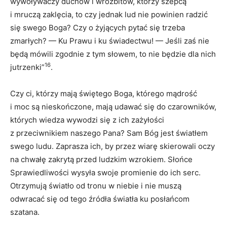
wywoływaczy duchów i wróżbitów, którzy szepcą
i mruczą zaklęcia, to czy jednak lud nie powinien radzić
się swego Boga? Czy o żyjących pytać się trzeba
zmarłych? — Ku Prawu i ku świadectwu! — Jeśli zaś nie
będą mówili zgodnie z tym słowem, to nie będzie dla nich
16
jutrzenki”
.
Czy ci, którzy mają świętego Boga, którego mądrość
i moc są nieskończone, mają udawać się do czarowników,
których wiedza wywodzi się z ich zażyłości
z przeciwnikiem naszego Pana? Sam Bóg jest światłem
swego ludu. Zaprasza ich, by przez wiarę skierowali oczy
na chwałę zakrytą przed ludzkim wzrokiem. Słońce
Sprawiedliwości wysyła swoje promienie do ich serc.
Otrzymują światło od tronu w niebie i nie muszą
odwracać się od tego źródła światła ku posłańcom
szatana.