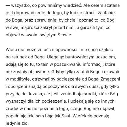
— wszystko, co powinniśmy wiedzieć. Ale celem szatana
jest doprowadzenie do tego, by ludzie stracili zaufanie
do Boga, oraz sprawienie, by chcieli poznać to, co Bóg
w swej mądrości zakrył przed nimi, a gardzili tym, co
objawił w swoim świętym Słowie.
Wielu nie może znieść niepewności i nie chce czekać
na ratunek od Boga. Ulegając buntowniczym uczuciom,
udają się to tu, to tam w poszukiwaniu informacji, które
nie zostały objawione. Gdyby tylko zaufali Bogu i czuwali
w modlitwie, otrzymaliby pocieszenie od Boga. Zmęczeni
i obciążeni znajdą odpoczynek dla swych dusz, gdy tylko
przyjdą do Jezusa, ale jeśli zaniedbują środki, które Bóg
wyznaczył dla ich pocieszenia, i uciekają się do innych
źródeł w nadziei poznania tego, czego Bóg nie objawił,
popełniają taki sam błąd jak Saul. W efekcie poznają
jedynie zło.