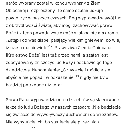
naród wybrany został w końcu wygnany z Ziemi
Obiecanej i rozproszony. To samo szatan usiłuje
powtórzyć w naszych czasach. Bóg wyprowadza swój lud
z obrzydliwości świata, aby mógł zachowywać prawo
Boże i z tego powodu wściekłość szatana nie ma granic.
„Zstąpił do was diabeł pałający wielkim gniewem, bo wie,
17
iż czasu ma niewiele”
. Prawdziwa Ziemia Obiecana
[Królestwo Boże] jest tuż przed nami, a szatan jest
zdecydowany zniszczyć lud Boży i pozbawić go tego
dziedzictwa. Napomnienie: „Czuwajcie i módlcie się,
18
abyście nie popadli w pokuszenie”
nigdy nie było
bardziej potrzebne niż teraz.
Słowa Pana wypowiedziane do Izraelitów są skierowane
także do ludu Bożego w naszych czasach: „Nie będziecie
się zwracać do wywoływaczy duchów ani do wróżbitów.
Nie wypytujcie ich, bo staniecie się przez nich