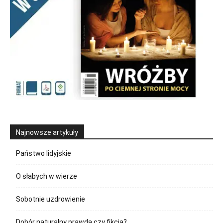
Najnowsze artykuły
Państwo lidyjskie
O słabych w wierze
Sobotnie uzdrowienie
Dobór naturalny prawda czy fikcja?