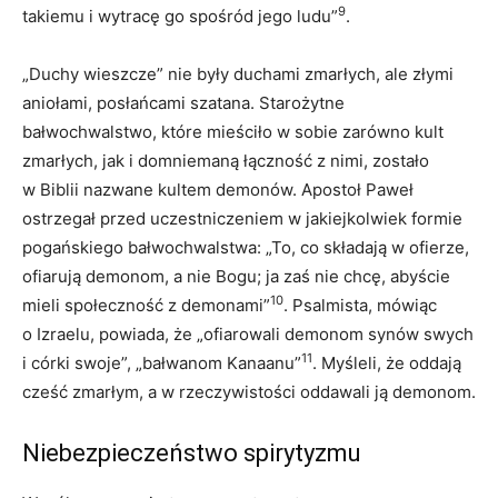
9
takiemu i wytracę go spośród jego ludu”
.
„Duchy wieszcze” nie były duchami zmarłych, ale złymi
aniołami, posłańcami szatana. Starożytne
bałwochwalstwo, które mieściło w sobie zarówno kult
zmarłych, jak i domniemaną łączność z nimi, zostało
w Biblii nazwane kultem demonów. Apostoł Paweł
ostrzegał przed uczestniczeniem w jakiejkolwiek formie
pogańskiego bałwochwalstwa: „To, co składają w ofierze,
ofiarują demonom, a nie Bogu; ja zaś nie chcę, abyście
10
mieli społeczność z demonami”
. Psalmista, mówiąc
o Izraelu, powiada, że „ofiarowali demonom synów swych
11
i córki swoje”, „bałwanom Kanaanu”
. Myśleli, że oddają
cześć zmarłym, a w rzeczywistości oddawali ją demonom.
Niebezpieczeństwo spirytyzmu