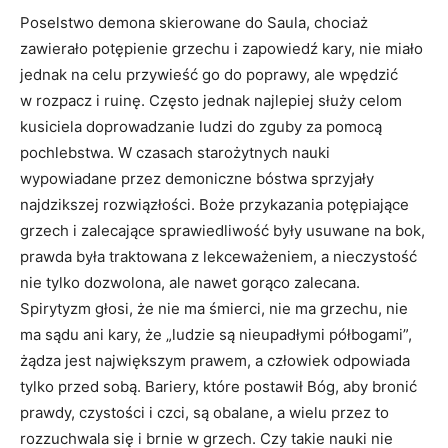
Poselstwo demona skierowane do Saula, chociaż
zawierało potępienie grzechu i zapowiedź kary, nie miało
jednak na celu przywieść go do poprawy, ale wpędzić
w rozpacz i ruinę. Często jednak najlepiej służy celom
kusiciela doprowadzanie ludzi do zguby za pomocą
pochlebstwa. W czasach starożytnych nauki
wypowiadane przez demoniczne bóstwa sprzyjały
najdzikszej rozwiązłości. Boże przykazania potępiające
grzech i zalecające sprawiedliwość były usuwane na bok,
prawda była traktowana z lekceważeniem, a nieczystość
nie tylko dozwolona, ale nawet gorąco zalecana.
Spirytyzm głosi, że nie ma śmierci, nie ma grzechu, nie
ma sądu ani kary, że „ludzie są nieupadłymi półbogami”,
żądza jest największym prawem, a człowiek odpowiada
tylko przed sobą. Bariery, które postawił Bóg, aby bronić
prawdy, czystości i czci, są obalane, a wielu przez to
rozzuchwala się i brnie w grzech. Czy takie nauki nie