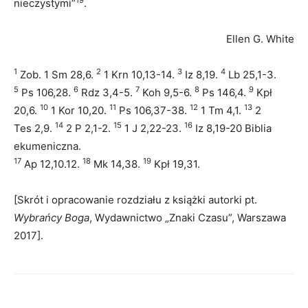
19
nieczystymi”
.
Ellen G. White
1
2
3
4
Zob. 1 Sm 28,6.
1 Krn 10,13-14.
Iz 8,19.
Lb 25,1-3.
5
6
7
8
9
Ps 106,28.
Rdz 3,4-5.
Koh 9,5-6.
Ps 146,4.
Kpł
10
11
12
13
20,6.
1 Kor 10,20.
Ps 106,37-38.
1 Tm 4,1.
2
14
15
16
Tes 2,9.
2 P 2,1-2.
1 J 2,22-23.
Iz 8,19-20 Biblia
ekumeniczna.
17
18
19
Ap 12,10.12.
Mk 14,38.
Kpł 19,31.
[Skrót i opracowanie rozdziału z książki autorki pt.
Wybrańcy Boga
, Wydawnictwo „Znaki Czasu”, Warszawa
2017].