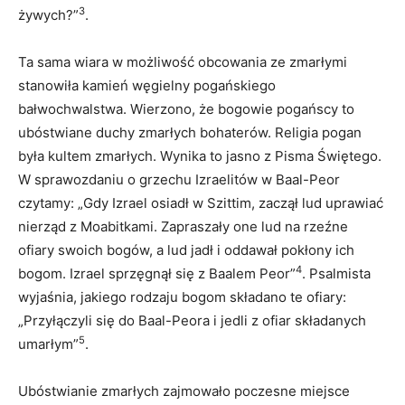
3
żywych?”
.
Ta sama wiara w możliwość obcowania ze zmarłymi
stanowiła kamień węgielny pogańskiego
bałwochwalstwa. Wierzono, że bogowie pogańscy to
ubóstwiane duchy zmarłych bohaterów. Religia pogan
była kultem zmarłych. Wynika to jasno z Pisma Świętego.
W sprawozdaniu o grzechu Izraelitów w Baal-Peor
czytamy: „Gdy Izrael osiadł w Szittim, zaczął lud uprawiać
nierząd z Moabitkami. Zapraszały one lud na rzeźne
ofiary swoich bogów, a lud jadł i oddawał pokłony ich
4
bogom. Izrael sprzęgnął się z Baalem Peor”
. Psalmista
wyjaśnia, jakiego rodzaju bogom składano te ofiary:
„Przyłączyli się do Baal-Peora i jedli z ofiar składanych
5
umarłym”
.
Ubóstwianie zmarłych zajmowało poczesne miejsce