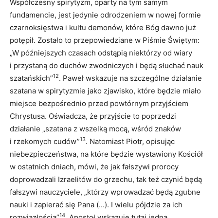
Współczesny spirytyzm, oparty na tym samym
fundamencie, jest jedynie odrodzeniem w nowej formie
czarnoksięstwa i kultu demonów, które Bóg dawno już
potępił. Zostało to przepowiedziane w Piśmie Świętym:
„W późniejszych czasach odstąpią niektórzy od wiary
i przystaną do duchów zwodniczych i będą słuchać nauk
12
szatańskich”
. Paweł wskazuje na szczególne działanie
szatana w spirytyzmie jako zjawisko, które będzie miało
miejsce bezpośrednio przed powtórnym przyjściem
Chrystusa. Oświadcza, że przyjście to poprzedzi
działanie „szatana z wszelką mocą, wśród znaków
13
i rzekomych cudów”
. Natomiast Piotr, opisując
niebezpieczeństwa, na które będzie wystawiony Kościół
w ostatnich dniach, mówi, że jak fałszywi prorocy
doprowadzali Izraelitów do grzechu, tak też czynić będą
fałszywi nauczyciele, „którzy wprowadzać będą zgubne
nauki i zapierać się Pana (…). I wielu pójdzie za ich
14
rozwiązłością”
. Apostoł wskazuje tutaj jedną