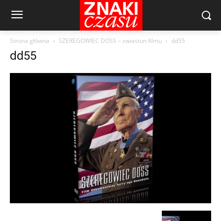
Strona główna
SZEREGOWIEC DOSS – zwiastun filmu
dd55
dd55