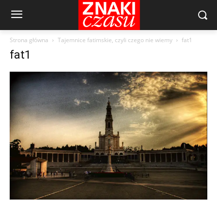
Strona główna
Tajemnice fatimskie, czyli czego nie wiemy
fat1
fat1