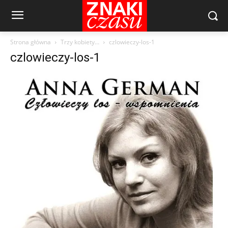
Strona główna
Trzy kobiety…
czlowieczy-los-1
czlowieczy-los-1