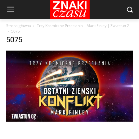
Strona główna
Trzy Kosmiczne Przesłania – Mark Finley | Zwiastun 2
5075
5075