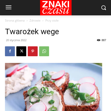
Strona główna
Zdrowie
Przy stole
Twarożek wege
20 stycznia 2022
887