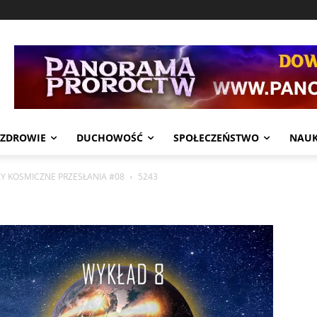
ZDROWIE
DUCHOWOŚĆ
SPOŁECZEŃSTWO
NAU
Y KOSMICZNE PRZESŁANIA #08
5243