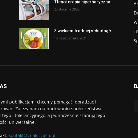
Tlenoterapia hiperbaryczna
Ak
25 stycznia 2022
D
W
T
Z wiekiem trudniej schudnąć
10 października 2021
S
NAS
B
ymi publikacjami chcemy pomagać, doradzać i
irować. Zależy nam na budowaniu społeczeństwa
rtego i tolerancyjnego, a jednocześnie szanującego
ości uniwersalne.
akt:
kontakt@znakiczasu.pl