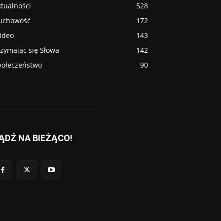
tualności
528
uchowość
172
ideo
143
rzymając się Słowa
142
połeczeństwo
90
ĄDŹ NA BIEŻĄCO!