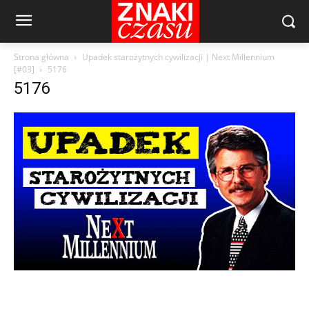
Strona główna
Upadek starożytnych cywilizacji | Next Millennium
[#03]
5176
5176