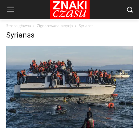
Strona główna
Zignorowana petycja
Syrianss
Syrianss