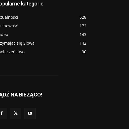
opularne kategorie
tualności
528
uchowość
172
ideo
143
rzymając się Słowa
142
połeczeństwo
90
ĄDŹ NA BIEŻĄCO!