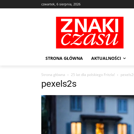
czwartek, 6 sierpnia, 2026
STRONA GŁÓWNA
AKTUALNOŚCI
Strona główna
25 lat dla polskiego Fritzla!
pexels2
pexels2s