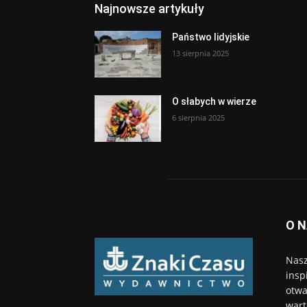
Najnowsze artykuły
Państwo lidyjskie
13 sierpnia 2025
O słabych w wierze
6 sierpnia 2025
O 
Nasz
insp
otwa
wart