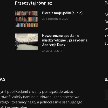
Przeczytaj również
P
Biorą z mojej półki (audio)
Ak
29 października 2020
D
W
T
Noworoczne spotkanie
międzyreligijne u prezydenta
S
Andrzeja Dudy
27 stycznia 2017
NAS
B
ymi publikacjami chcemy pomagać, doradzać i
irować. Zależy nam na budowaniu społeczeństwa
rtego i tolerancyjnego, a jednocześnie szanującego
ości uniwersalne.