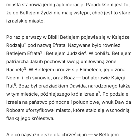
miasta stanowią jedną aglomerację. Paradoksem jest to,
że do Betlejem Żydzi nie mają wstępu, choć jest to stare
izraelskie miasto.
Po raz pierwszy w Biblii Betlejem pojawia się w Księdze
2
Rodzaju
pod nazwą Efrata. Nazywane było również
3
4
Betlejem Efrata
i Betlejem Judzkie
. W pobliżu Betlejem
patriarcha Jakub pochował swoją umiłowaną żonę
5
Rachelę
. W Betlejem urodził się Elimelech, jego żona
Noemi i ich synowie, oraz Boaz — bohaterowie Księgi
6
Rut
. Boaz był pradziadkiem Dawida, narodzonego także
7
w tym mieście, późniejszego króla Izraela
. Po podziale
Izraela na państwo północne i południowe, wnuk Dawida
Roboam ufortyfikował miasto, które stało się wschodnią
flanką jego królestwa.
Ale co najważniejsze dla chrześcijan — w Betlejem