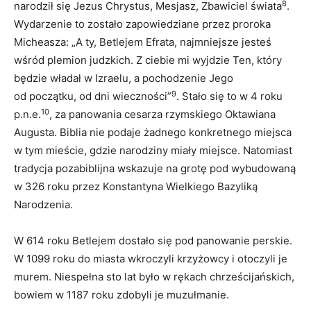
8
narodził się Jezus Chrystus, Mesjasz, Zbawiciel świata
.
Wydarzenie to zostało zapowiedziane przez proroka
Micheasza: „A ty, Betlejem Efrata, najmniejsze jesteś
wśród plemion judzkich. Z ciebie mi wyjdzie Ten, który
będzie władał w Izraelu, a pochodzenie Jego
9
od początku, od dni wieczności”
. Stało się to w 4 roku
10
p.n.e.
, za panowania cesarza rzymskiego Oktawiana
Augusta. Biblia nie podaje żadnego konkretnego miejsca
w tym mieście, gdzie narodziny miały miejsce. Natomiast
tradycja pozabiblijna wskazuje na grotę pod wybudowaną
w 326 roku przez Konstantyna Wielkiego Bazyliką
Narodzenia.
W 614 roku Betlejem dostało się pod panowanie perskie.
W 1099 roku do miasta wkroczyli krzyżowcy i otoczyli je
murem. Niespełna sto lat było w rękach chrześcijańskich,
bowiem w 1187 roku zdobyli je muzułmanie.