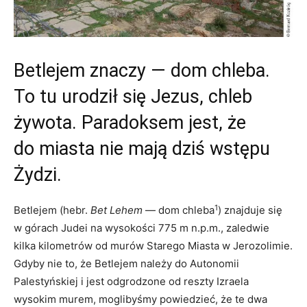
Betlejem znaczy — dom chleba.
To tu urodził się Jezus, chleb
żywota. Paradoksem jest, że
do miasta nie mają dziś wstępu
Żydzi.
1
Betlejem (hebr.
Bet Lehem
— dom chleba
) znajduje się
w górach Judei na wysokości 775 m n.p.m., zaledwie
kilka kilometrów od murów Starego Miasta w Jerozolimie.
Gdyby nie to, że Betlejem należy do Autonomii
Palestyńskiej i jest odgrodzone od reszty Izraela
wysokim murem, moglibyśmy powiedzieć, że te dwa