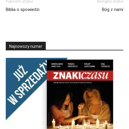
Poprzedni artykuł
Następny artykuł
Biblia o spowiedzi
Bóg z nami
Najnowszy numer