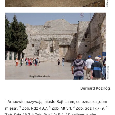
Bernard Koziróg
1
Arabowie nazywają miasto Bajt Lahm, co oznacza „dom
2
3
4
5
mięsa”.
Zob. Rdz 48,7.
Zob. Mt 5,1.
Zob. Sdz 17,7-9.
6
7
Zob. Rdz 48,7.
Zob. Rut 1,2; 5,4.
Pisaliśmy o nim