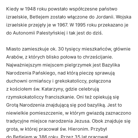
Kiedy w 1948 roku powstało współczesne państwo
izraelskie, Betlejem zostało włączone do Jordanii. Wojska
izraelskie przejęły je w 1967. W 1995 roku przekazano je
do Autonomii Palestyńskiej i tak jest do dziś.
Miasto zamieszkuje ok. 30 tysięcy mieszkańców, głównie
Arabów, z których blisko połowa to chrześcijanie.
Najważniejszym miejscem pielgrzymek jest Bazylika
Narodzenia Pańskiego, nad którą pieczę sprawują
duchowni ormiańscy i grekokatoliccy, połączona
z kościołem św. Katarzyny, gdzie celebrują
rzymskokatoliccy franciszkanie. Oni też opiekują się
Grotą Narodzenia znajdującą się pod bazyliką. Jest to
niewielkie pomieszczenie, w którym gwiazdą zaznaczono
tradycyjne miejsce narodzenia Jezusa. Obok znajduje się
grota, w której pracował św. Hieronim. Przybył
do Betlejem w 386 roku. Przez 35 lat pracował