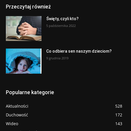
Przeczytaj również
Święty, czyli kto?
5 października 2022
Co odbiera sen naszym dzieciom?
9 grudnia 2019
Popularne kategorie
Aktualności
528
Duchowość
172
Wideo
143