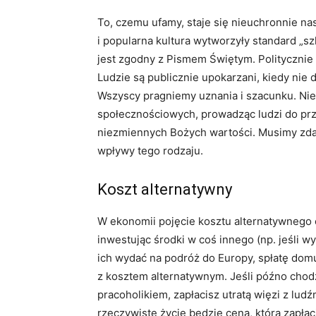
To, czemu ufamy, staje się nieuchronnie
i popularna kultura wytworzyły standard „s
jest zgodny z Pismem Świętym. Politycznie
Ludzie są publicznie upokarzani, kiedy nie 
Wszyscy pragniemy uznania i szacunku. Nie
społecznościowych, prowadząc ludzi do pr
niezmiennych Bożych wartości. Musimy zda
wpływy tego rodzaju.
Koszt alternatywny
W ekonomii pojęcie kosztu alternatywnego 
inwestując środki w coś innego (np. jeśli 
ich wydać na podróż do Europy, spłatę domu 
z kosztem alternatywnym. Jeśli późno chodz
pracoholikiem, zapłacisz utratą więzi z ludź
rzeczywiste życie będzie ceną, którą zapłac