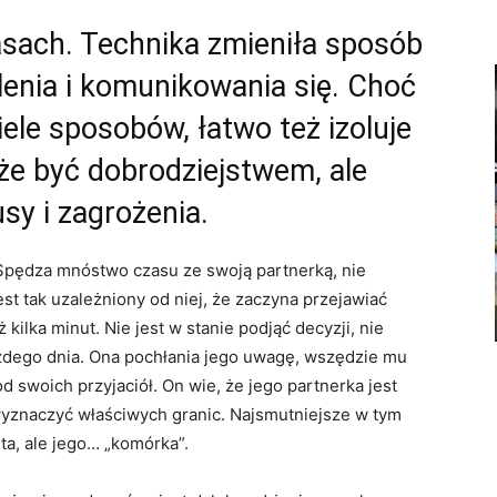
sach. Technika zmieniła sposób
lenia i komunikowania się. Choć
ele sposobów, łatwo też izoluje
że być dobrodziejstwem, ale
sy i zagrożenia.
 Spędza mnóstwo czasu ze swoją partnerką, nie
st tak uzależniony od niej, że zaczyna przejawiać
ż kilka minut. Nie jest w stanie podjąć decyzji, nie
każdego dnia. Ona pochłania jego uwagę, wszędzie mu
d swoich przyjaciół. On wie, że jego partnerka jest
j wyznaczyć właściwych granic. Najsmutniejsze w tym
eta, ale jego… „komórka”.