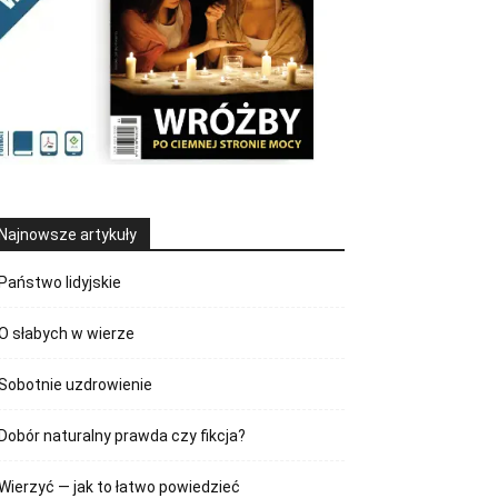
Najnowsze artykuły
Państwo lidyjskie
O słabych w wierze
Sobotnie uzdrowienie
Dobór naturalny prawda czy fikcja?
Wierzyć — jak to łatwo powiedzieć