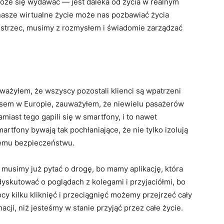
może się wydawać — jest daleka od życia w realnym
nasze wirtualne życie może nas pozbawiać życia
ustrzec, musimy z rozmysłem i świadomie zarządzać
uważyłem, że wszyscy pozostali klienci są wpatrzeni
sem w Europie, zauważyłem, że niewielu pasażerów
iast tego gapili się w smartfony, i to nawet
artfony bywają tak pochłaniające, że nie tylko izolują
zemu bezpieczeństwu.
 musimy już pytać o drogę, bo mamy aplikację, która
yskutować o poglądach z kolegami i przyjaciółmi, bo
 kilku kliknięć i przeciągnięć możemy przejrzeć cały
macji, niż jesteśmy w stanie przyjąć przez całe życie.