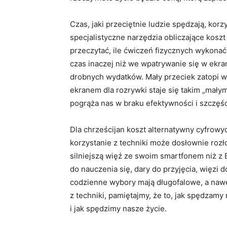
Czas, jaki przeciętnie ludzie spędzają, korz
specjalistyczne narzędzia obliczające kosz
przeczytać, ile ćwiczeń fizycznych wykonać,
czas inaczej niż we wpatrywanie się w ekran
drobnych wydatków. Mały przeciek zatopi wi
ekranem dla rozrywki staje się takim „mał
pogrąża nas w braku efektywności i szczęśc
Dla chrześcijan koszt alternatywny cyfrow
korzystanie z techniki może dosłownie rozło
silniejszą więź ze swoim smartfonem niż z
do nauczenia się, dary do przyjęcia, więzi 
codzienne wybory mają długofalowe, a nawet 
z techniki, pamiętajmy, że to, jak spędzam
i jak spędzimy nasze życie.