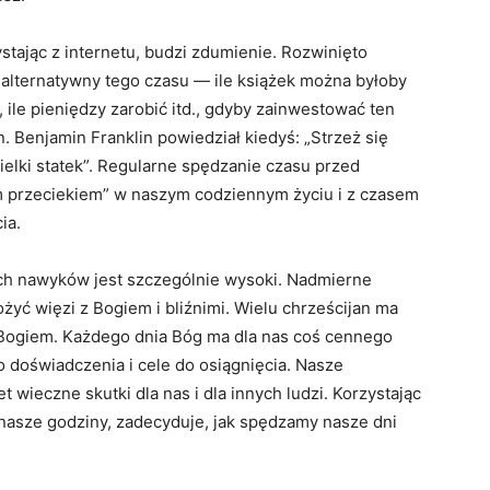
ystając z internetu, budzi zdumienie. Rozwinięto
t alternatywny tego czasu — ile książek można byłoby
 ile pieniędzy zarobić itd., gdyby zainwestować ten
. Benjamin Franklin powiedział kiedyś: „Strzeż się
elki statek”. Regularne spędzanie czasu przed
ym przeciekiem” w naszym codziennym życiu i z czasem
ia.
ych nawyków jest szczególnie wysoki. Nadmierne
żyć więzi z Bogiem i bliźnimi. Wielu chrześcijan ma
 Bogiem. Każdego dnia Bóg ma dla nas coś cennego
do doświadczenia i cele do osiągnięcia. Nasze
wieczne skutki dla nas i dla innych ludzi. Korzystając
y nasze godziny, zadecyduje, jak spędzamy nasze dni