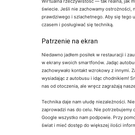
Wirtualna rzeczywistość — tak realna, jak 
świecie. Jeśli nie zachowamy ostrożności, 
prawdziwego i szlachetnego. Aby się tego 
czasem i posługiwać się techniką.
Patrzenie na ekran
Niedawno jadłem posiłek w restauracji i za
w ekrany swoich smartfonów. Jadąc autobu
zachowywało kontakt wzrokowy z innymi. Zam
wysiadając z autobusu i idąc chodnikiem! Sm
nas od otoczenia, ale wręcz zagrażają nas
Technika daje nam ułudę niezależności. Nie
zaprowadzi nas do celu. Nie potrzebujemy d
Google wszystko nam podpowie. Przy pomocy
świat i mieć dostęp do większej ilości infor