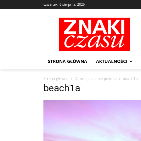
czwartek, 6 sierpnia, 2026
STRONA GŁÓWNA
AKTUALNOŚCI
Strona główna
Depresja cię nie pokona
beach1a
beach1a