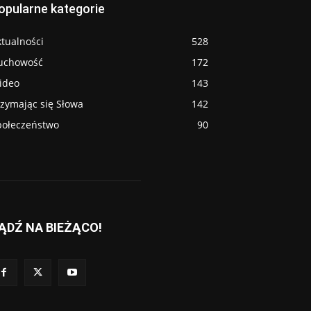
opularne kategorie
tualności
528
uchowość
172
ideo
143
rzymając się Słowa
142
połeczeństwo
90
ĄDŹ NA BIEŻĄCO!