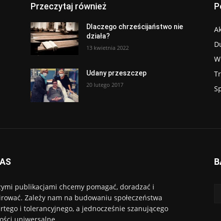
Przeczytaj również
P
Dlaczego chrześcijaństwo nie
Ak
działa?
D
13 kwietnia 2022
W
T
Udany przeszczep
20 lutego 2017
S
NAS
B
ymi publikacjami chcemy pomagać, doradzać i
irować. Zależy nam na budowaniu społeczeństwa
rtego i tolerancyjnego, a jednocześnie szanującego
ości uniwersalne.