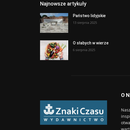
Najnowsze artykuły
Państwo lidyjskie
13 sierpnia 2025
O słabych w wierze
6 sierpnia 2025
O 
Nasz
insp
otwa
wart