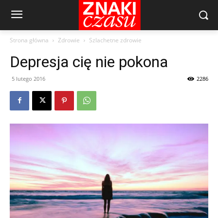
Strona główna
Zdrowie
Szlachetne zdrowie
Depresja cię nie pokona
5 lutego 2016
2286