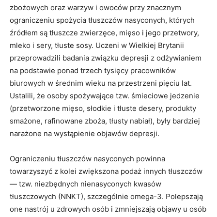
zbożowych oraz warzyw i owoców przy znacznym
ograniczeniu spożycia tłuszczów nasyconych, których
źródłem są tłuszcze zwierzęce, mięso i jego przetwory,
mleko i sery, tłuste sosy. Uczeni w Wielkiej Brytanii
przeprowadzili badania związku depresji z odżywianiem
na podstawie ponad trzech tysięcy pracowników
biurowych w średnim wieku na przestrzeni pięciu lat.
Ustalili, że osoby spożywające tzw. śmieciowe jedzenie
(przetworzone mięso, słodkie i tłuste desery, produkty
smażone, rafinowane zboża, tłusty nabiał), były bardziej
narażone na wystąpienie objawów depresji.
Ograniczeniu tłuszczów nasyconych powinna
towarzyszyć z kolei zwiększona podaż innych tłuszczów
— tzw. niezbędnych nienasyconych kwasów
tłuszczowych (NNKT), szczególnie omega-3. Polepszają
one nastrój u zdrowych osób i zmniejszają objawy u osób