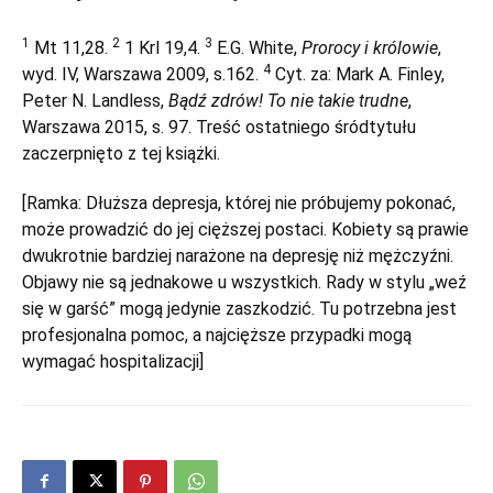
1
2
3
Mt 11,28.
1 Krl 19,4.
E.G. White,
Prorocy i królowie
,
4
wyd. IV, Warszawa 2009, s.162.
Cyt. za: Mark A. Finley,
Peter N. Landless,
Bądź zdrów! To nie takie trudne
,
Warszawa 2015, s. 97. Treść ostatniego śródtytułu
zaczerpnięto z tej książki.
[Ramka: Dłuższa depresja, której nie próbujemy pokonać,
może prowadzić do jej cięższej postaci. Kobiety są prawie
dwukrotnie bardziej narażone na depresję niż mężczyźni.
Objawy nie są jednakowe u wszystkich. Rady w stylu „weź
się w garść” mogą jedynie zaszkodzić. Tu potrzebna jest
profesjonalna pomoc, a najcięższe przypadki mogą
wymagać hospitalizacji]