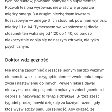
tych produktów, powinien pomyśleć o suplementacji.
Pozwoli też ona wyrównać niewłaściwie proporcje
między omega-3 a drugim niezbędnym kwasem
tłuszczowym — omega-6. Ich stosunek powinien wynosić
miedzy 1:1 a 1:4. Tymczasem we współczesnej diecie
stosunek ten waha się od 1:20 do 1:40, co bardzo
niekorzystnie odbija się na naszym zdrowiu, nie tylko
psychicznym.
Doktor wdzięczność
Nie można zapomnieć o jeszcze jednym bardzo ważnym
elemencie walki z przygnębieniem — zwolnieniu tempa
życia i nastawieniu do innych. Pewien lekarz dawał
niezwykłą receptę pacjentom nękanym zniechęceniem i
depresją, nazywając to
terapią dziękuję
: „Przez sześć
tygodni proszę mówić dziękuję za każdym razem, gdy
ktoś wyświadczy panu uprzejmość. Aby okazać, że