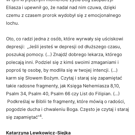
Eliasza i upewnił go, że nadal nad nim czuwa, dzięki
czemu z czasem prorok wydobył się z emocjonalnego
lochu.
Oto, co radzi jedna z osób, które wyrwały się uściskowi
depresji: „Jeśli jesteś w depresji od dłuższego czasu,
poszukaj pomocy. (…) Znajdź dobrego lekarza, którego
polecają inni. Podziel się z kimś swoimi zmaganiami i
poproś tę osobę, by modliła się w twojej intencji. (…)
karm się Słowem Bożym. Czytaj i staraj się zapamiętać
takie radosne fragmenty, jak Księga Nehemiasza 8,10,
Psalm 34, Psalm 40, Psalm 66 czy List do Filipian. (…)
Podkreślaj w Biblii te fragmenty, które mówią o radości,
pogodzie ducha i chwaleniu Boga. Często je czytaj i staraj
4
się zapamiętać”
.
Katarzyna Lewkowicz-Siejka