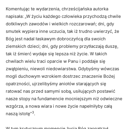
Komentując te wydarzenia, chrześcijańska autorka
napisała: „W życiu każdego człowieka przychodzą chwile
dotkliwych zawodów i wielkich rozczarowań; dni, gdy
smutek wypiera inne uczucia, tak iż trudno uwierzyć, że
Bóg jest nadal łaskawym dobroczyńcą dla swoich
ziemskich dzieci; dni, gdy problemy przytłaczają duszę,
tak iż śmierć wydaje się lepsza niż życie. W takich
chwilach wielu traci oparcie w Panu i poddaje się
zwątpieniu, niewoli niedowiarstwa. Gdybyśmy wówczas
mogli duchowym wzrokiem dostrzec znaczenie Bożej
opatrzności, ujrzelibyśmy aniołów starających się
ratować nas przed samymi sobą, usiłujących postawić
nasze stopy na fundamencie mocniejszym niż odwieczne
wzgórza, a nowa wiara i nowe życie napełniłyby całą
3
naszą istotę”
.
W tym krytycznym momencie życia Bóg zaopatrzył