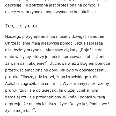
depresję. Tu potrzebna jest profesjonalna pomoc, a
najcięższe przypadki mogą wymagać hospitalizacji.
Ten, który ukoi
Naszego przygnębienia nie musimy dźwigać samotnie.
Chrześcijanie mają niezwykłą pomoc. Jezus zaprasza
nas, byśmy przynosili Mu nasze ciężary: „Pójdźcie do
mnie wszyscy, którzy jesteście spracowani i obciążeni, a
1
Ja wam dam ukojenie”
. Duchowa więź z Bogiem pomoże
przetrwać emocjonalne doły. Tak było w doświadczeniu
proroka Eliasza, gdy Izebel, żona izraelskiego króla
Achaba, zagroziła mu śmiercią. Wyczerpany i przerażony
prorok rzucił się do ucieczki. Im dłużej uciekał, tym
bardziej czuł się przygnębiony. W końcu popadł w taką
depresję, że nie chciał dłużej żyć: „Dosyć już, Panie, weź
2
życie moje (…)”
.