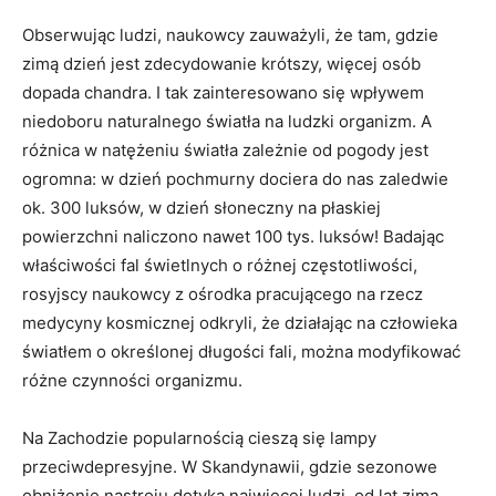
Obserwując ludzi, naukowcy zauważyli, że tam, gdzie
zimą dzień jest zdecydowanie krótszy, więcej osób
dopada chandra. I tak zainteresowano się wpływem
niedoboru naturalnego światła na ludzki organizm. A
różnica w natężeniu światła zależnie od pogody jest
ogromna: w dzień pochmurny dociera do nas zaledwie
ok. 300 luksów, w dzień słoneczny na płaskiej
powierzchni naliczono nawet 100 tys. luksów! Badając
właściwości fal świetlnych o różnej częstotliwości,
rosyjscy naukowcy z ośrodka pracującego na rzecz
medycyny kosmicznej odkryli, że działając na człowieka
światłem o określonej długości fali, można modyfikować
różne czynności organizmu.
Na Zachodzie popularnością cieszą się lampy
przeciwdepresyjne. W Skandynawii, gdzie sezonowe
obniżenie nastroju dotyka najwięcej ludzi, od lat zimą