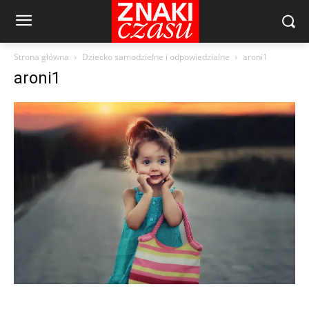
Strona główna
Dziecko samodzielne i odpowiedzialne
aroni1
aroni1