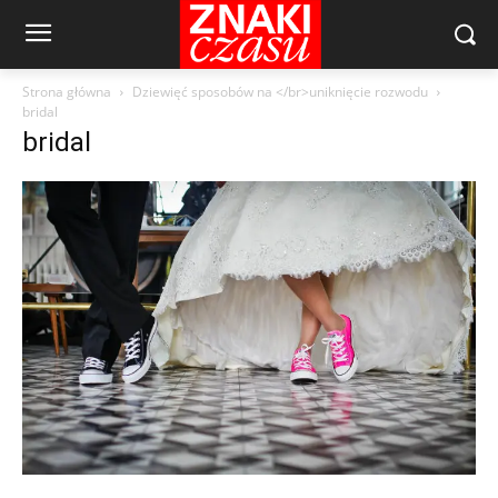
Strona główna
Dziewięć sposobów na </br>uniknięcie rozwodu
bridal
bridal