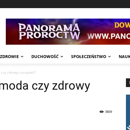
ZDROWIE
DUCHOWOŚĆ
SPOŁECZEŃSTWO
NAU
 czy zdrowy rozsądek?
 moda czy zdrowy
3809