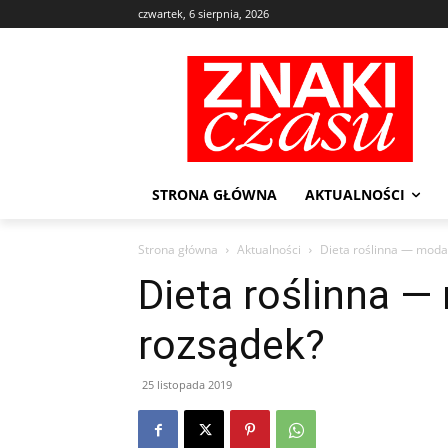
czwartek, 6 sierpnia, 2026
STRONA GŁÓWNA
AKTUALNOŚCI
Strona główna
Aktualności
Dieta roślinna — moda
Dieta roślinna —
rozsądek?
25 listopada 2019