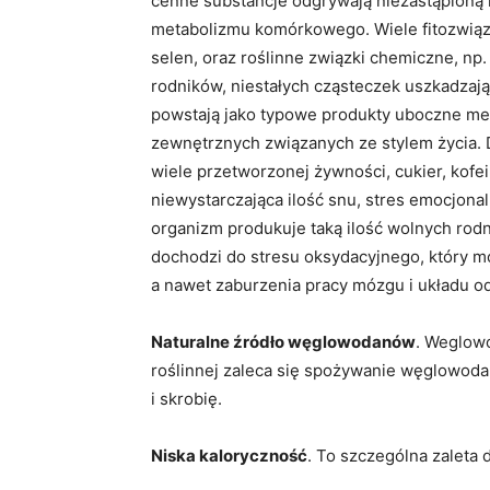
cenne substancje odgrywają niezastąpioną
metabolizmu komórkowego. Wiele fitozwiązkó
selen, oraz roślinne związki chemiczne, n
rodników, niestałych cząsteczek uszkadzaj
powstają jako typowe produkty uboczne me
zewnętrznych związanych ze stylem życia. 
wiele przetworzonej żywności, cukier, kofei
niewystarczająca ilość snu, stres emocjon
organizm produkuje taką ilość wolnych rodni
dochodzi do stresu oksydacyjnego, który 
a nawet zaburzenia pracy mózgu i układu 
Naturalne źródło węglowodanów
. Weglow
roślinnej zaleca się spożywanie węglowoda
i skrobię.
Niska kaloryczność
. To szczególna zaleta 