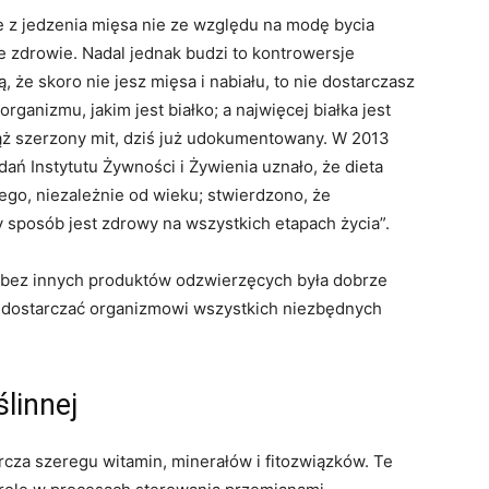
e z jedzenia mięsa nie ze względu na modę bycia
e zdrowie. Nadal jednak budzi to kontrowersje
 że skoro nie jesz mięsa i nabiału, to nie dostarczasz
ganizmu, jakim jest białko; a najwięcej białka jest
ciąż szerzony mit, dziś już udokumentowany. W 2013
ań Instytutu Żywności i Żywienia uznało, że dieta
dego, niezależnie od wieku; stwierdzono, że
sposób jest zdrowy na wszystkich etapach życia”.
i bez innych produktów odzwierzęcych była dobrze
 dostarczać organizmowi wszystkich niezbędnych
ślinnej
arcza szeregu witamin, minerałów i fitozwiązków. Te