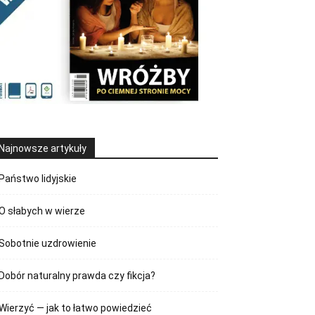
Najnowsze artykuły
Państwo lidyjskie
O słabych w wierze
Sobotnie uzdrowienie
Dobór naturalny prawda czy fikcja?
Wierzyć — jak to łatwo powiedzieć