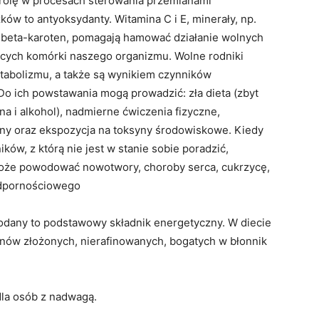
 rolę w procesach sterowania przemianami
w to antyoksydanty. Witamina C i E, minerały, np.
p. beta-karoten, pomagają hamować działanie wolnych
ących komórki naszego organizmu. Wolne rodniki
tabolizmu, a także są wynikiem czynników
Do ich powstawania mogą prowadzić: zła dieta (zbyt
na i alkohol), nadmierne ćwiczenia fizyczne,
alny oraz ekspozycja na toksyny środowiskowe. Kiedy
ków, z którą nie jest w stanie sobie poradzić,
może powodować nowotwory, choroby serca, cukrzycę,
odpornościowego
odany to podstawowy składnik energetyczny. W diecie
nów złożonych, nierafinowanych, bogatych w błonnik
dla osób z nadwagą.