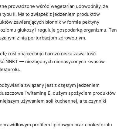
zne prowadzone wśród wegetarian udowodniły, że
a typu II. Ma to związek z jedzeniem produktów
uktów zawierających błonnik w formie pektyny
 poziomu glukozy i reguluje gospodarkę organizmu. Ten
iązanym z nią perturbacjom zdrowotnym.
ietę roślinną cechuje bardzo niska zawartość
lość NNKT — niezbędnych nienasyconych kwasów
lesterolu.
 odżywiania związany jest z częstym jedzeniem
tłuszczowe i witaminę E, dużym spożyciem produktów
niejszym używaniem soli kuchennej, a te czynniki
nieprawidłowym profilem lipidowym brak cholesterolu