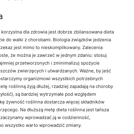
a
k korzystna dla zdrowia jest dobrze zbilansowana dieta
dzie do walki z chorobami. Biologia związków jedzenia
 przekaz jest mimo to nieskomplikowany. Zalecenia
roste, że można je zawrzeć w jednym zdaniu: stosuj
najmniej przetworzonych i zminimalizuj spożycie
łuszczów zwierzęcych i utwardzanych. Ważne, by jeść
ostarczymy organizmowi wszystkich potrzebnych
tę roślinną żyją dłużej, rzadziej zapadają na choroby
otyłość), są bardziej wytrzymałe pod względem
wkę żywność roślinna dostarcza więcej składników
zęcego. Na dłuższą metę dieta roślinna jest tańsza
y zaczynamy wprowadzać ją w codzienność,
mo wszystko warto wprowadzić zmiany.