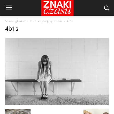
Strona główna
Istotne przejęzyczenia
4b1s
4b1s