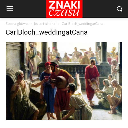
Strona główna
Jezus i alkohol
CarlBloch_weddingatCana
CarlBloch_weddingatCana