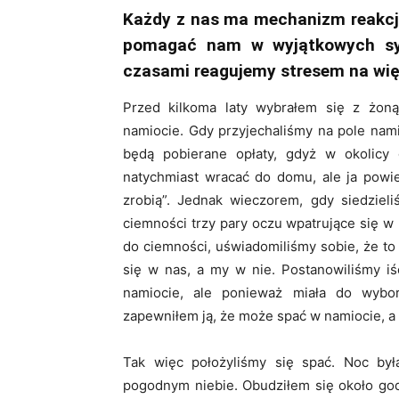
Każdy z nas ma mechanizm reakcji
pomagać nam w wyjątkowych syt
czasami reagujemy stresem na wię
Przed kilkoma laty wybrałem się z żon
namiocie. Gdy przyjechaliśmy na pole nam
będą pobierane opłaty, gdyż w okolicy 
natychmiast wracać do domu, ale ja powie
zrobią”. Jednak wieczorem, gdy siedziel
ciemności trzy pary oczu wpatrujące się w 
do ciemności, uświadomiliśmy sobie, że to 
się w nas, a my w nie. Postanowiliśmy i
namiocie, ale ponieważ miała do wybo
zapewniłem ją, że może spać w namiocie, a w
Tak więc położyliśmy się spać. Noc była
pogodnym niebie. Obudziłem się około god