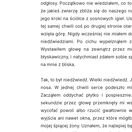
odgłosy. Początkowo nie wiedziałem, co to
że jakieś zwierzę zbliża się do naszego 
jego kroki na ściółce z sosnowych igieł. U
tej samej chwili coś po drugiej stronie ot
wzięła górę. Nigdy wcześniej nie miałem do
niedźwiedziami. Po cichu wypełznąłem z
Wystawiłem głowę na zewnątrz przez mos
błyskawiczny, i natychmiast zdałem sobie s
na mnie z bliska.
Tak, to był niedźwiedź. Wielki niedźwiedź.
nosa. W jednej chwili serce podeszło mi
Zacząłem oddychać płytko i pospiesznie
sekundzie przez głowę przemknęły mi wsz
wycofać powoli albo rzucić gwałtownie w
wyjścia ani nawet okna, przez które mógł
mojej śpiącej żony. Uznałem, że najlepiej b