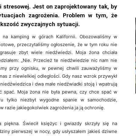
 stresowej. Jest on zaprojektowany tak, by
uacjach zagrożenia. Problem w tym, że
kszość zwyczajnych sytuacji.
ą na kamping w górach Kalifornii. Obozowaliśmy w
iotowe, przeczytaliśmy ogłoszenie, że w tym roku nie
grasuje zbyt wiele niedźwiedzi. Moja żona chciała
działem: „Nie. Przecież te niedźwiedzie nic nam nie
iśmy przy ognisku, w pewnej chwili zauważyliśmy w
nas z niewielkiej odległości. Gdy nasz wzrok przywykł
niedźwiedzica i dwa małe niedźwiadki stoją i wpatrują
ść spać. Moja żona nie była pewna, czy chce spać w
ru tylko niezbyt wygodne spanie w samochodzie,
 razie jakiegokolwiek zagrożenia ja ją ochronię.
 piękna. Świecił księżyc i gwiazdy skrzyły się na
ziny pierwszej w nocy, gdy usłyszałem jakieś dziwne