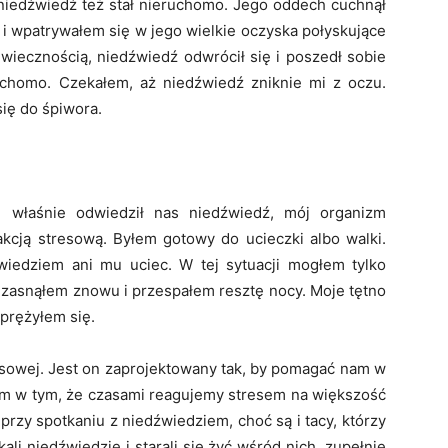
 niedźwiedź też stał nieruchomo. Jego oddech cuchnął
 i wpatrywałem się w jego wielkie oczyska połyskujące
 wiecznością, niedźwiedź odwrócił się i poszedł sobie
ruchomo. Czekałem, aż niedźwiedź zniknie mi z oczu.
ię do śpiwora.
e właśnie odwiedził nas niedźwiedź, mój organizm
cją stresową. Byłem gotowy do ucieczki albo walki.
wiedziem ani mu uciec. W tej sytuacji mogłem tylko
, zasnąłem znowu i przespałem resztę nocy. Moje tętno
prężyłem się.
esowej. Jest on zaprojektowany tak, by pomagać nam w
em w tym, że czasami reagujemy stresem na większość
przy spotkaniu z niedźwiedziem, choć są i tacy, którzy
ali niedźwiedzie i starali się żyć wśród nich, zupełnie