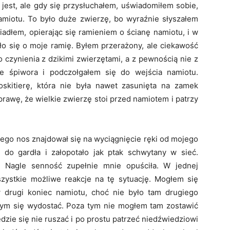
 jest, ale gdy się przysłuchałem, uświadomiłem sobie,
namiotu. To było duże zwierzę, bo wyraźnie słyszałem
siadłem, opierając się ramieniem o ścianę namiotu, i w
arło się o moje ramię. Byłem przerażony, ale ciekawość
 czynienia z dzikimi zwierzętami, a z pewnością nie z
e śpiwora i podczołgałem się do wejścia namiotu.
kitierę, która nie była nawet zasunięta na zamek
prawę, że wielkie zwierzę stoi przed namiotem i patrzy
 Jego nos znajdował się na wyciągnięcie ręki od mojego
 do gardła i załopotało jak ptak schwytany w sieć.
. Nagle senność zupełnie mnie opuściła. W jednej
ystkie możliwe reakcje na tę sytuację. Mogłem się
 drugi koniec namiotu, choć nie było tam drugiego
bym się wydostać. Poza tym nie mogłem tam zostawić
ędzie się nie ruszać i po prostu patrzeć niedźwiedziowi