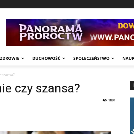
ZDROWIE
DUCHOWOŚĆ
SPOŁECZEŃSTWO
NAU
y szansa?
ie czy szansa?
1881