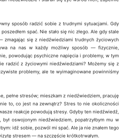
wny sposób radzić sobie z trudnymi sytuacjami. Gdy
poszedłem spać. Nie stało się nic złego. Ale gdy stale
— zmagając się z niedźwiedziami trudnych życiowych
ływa na nas w każdy możliwy sposób — fizycznie,
nie, powodując psychiczne napięcia i problemy, w tym
ie radzić z życiowymi niedźwiedziami? Możemy się z
czywiste problemy, ale te wyimaginowane powinniśmy
zne, pełne stresów; mieszkam z niedźwiedziem, pracuję
nie to, co jest na zewnątrz? Stres to nie okoliczności
e wasze reakcje powodują stresy. Gdyby ten niedźwiedź,
u, był oswojonym niedźwiedziem, popatrzyłbym mu w
bym: idź sobie, pozwól mi spać. Ale ja nie znałem tego
izytę stresem — na szczęście krótkotrwałym.