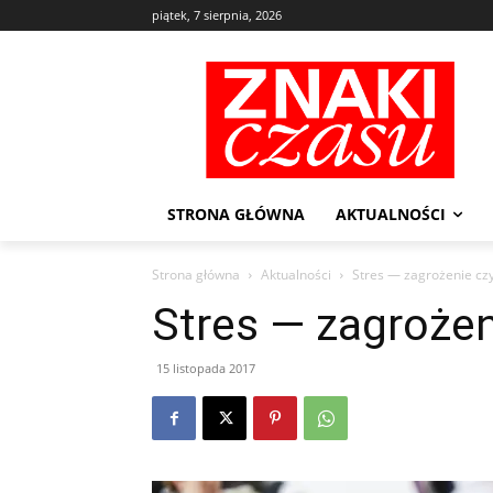
piątek, 7 sierpnia, 2026
STRONA GŁÓWNA
AKTUALNOŚCI
Strona główna
Aktualności
Stres — zagrożenie cz
Stres — zagrożen
15 listopada 2017