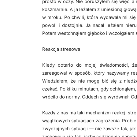
prosto w oczy. Nie poruszyłem się więc, a
koszmarnie. A ja leżałem z uniesioną głową
w mroku. Po chwili, która wydawała mi się
powoli i dostojnie. Ja nadal leżałem nie
Potem westchnąłem głęboko i wczołgałem s
Reakcja stresowa
Kiedy dotarło do mojej świadomości, ż
zareagował w sposób, który nazywamy reak
Wiedziałem, że nie mogę bić się z niedź
czekać. Po kilku minutach, gdy ochłonąłem
wróciło do normy. Oddech się wyrównał. Od
Każdy z nas ma taki mechanizm reakcji str
wyjątkowych sytuacjach zagrożenia. Probl
zwyczajnych sytuacji — nie zawsze tak, jak 
zachowują się tak, jakby codziennie napotyk