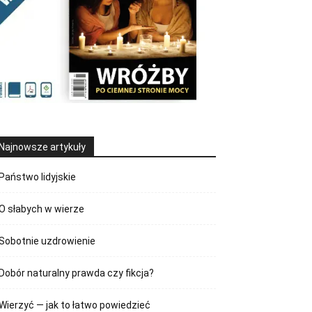
Najnowsze artykuły
Państwo lidyjskie
O słabych w wierze
Sobotnie uzdrowienie
Dobór naturalny prawda czy fikcja?
Wierzyć — jak to łatwo powiedzieć