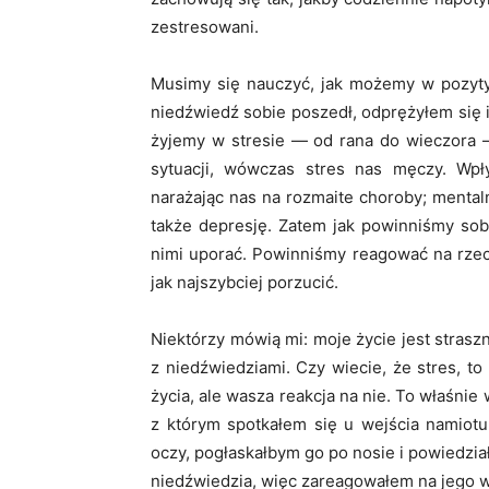
zestresowani.
Musimy się nauczyć, jak możemy w pozyty
niedźwiedź sobie poszedł, odprężyłem się i 
żyjemy w stresie — od rana do wieczora 
sytuacji, wówczas stres nas męczy. Wp
narażając nas na rozmaite choroby; mental
także depresję. Zatem jak powinniśmy sob
nimi uporać. Powinniśmy reagować na rze
jak najszybciej porzucić.
Niektórzy mówią mi: moje życie jest stras
z niedźwiedziami. Czy wiecie, że stres, to 
życia, ale wasza reakcja na nie. To właśni
z którym spotkałem się u wejścia namiot
oczy, pogłaskałbym go po nosie i powiedział
niedźwiedzia, więc zareagowałem na jego w