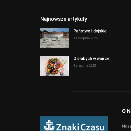
Najnowsze artykuły
Państwo lidyjskie
13 sierpnia 2025
O słabych w wierze
6 sierpnia 2025
O 
Nasz