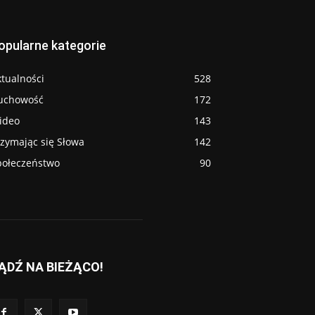
opularne kategorie
tualności
528
uchowość
172
ideo
143
rzymając się Słowa
142
połeczeństwo
90
ĄDŹ NA BIEŻĄCO!