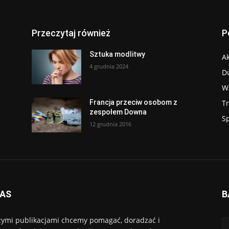
Przeczytaj również
P
Sztuka modlitwy
Ak
4 grudnia 2024
D
W
T
Francja przeciw osobom z
zespołem Downa
S
12 grudnia 2016
NAS
B
ymi publikacjami chcemy pomagać, doradzać i