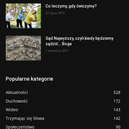
Co leczymy, gdy ćwiczymy?
22 lipca 2019
Sąd Najwyższy, czyli kiedy będziemy
sądzić… Boga
1 września 2017
Popularne kategorie
Aktualności
528
Duchowość
172
Wideo
143
Trzymając się Słowa
142
Społeczeństwo
90