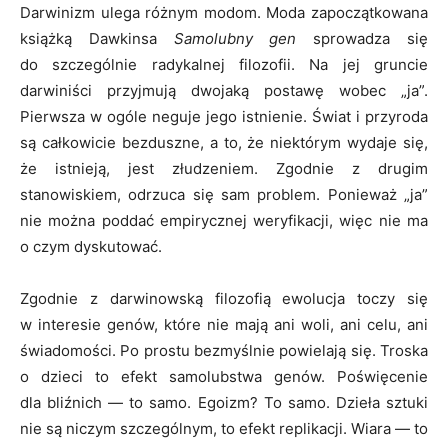
Darwinizm ulega różnym modom. Moda zapoczątkowana
książką Dawkinsa
Samolubny gen
sprowadza się
do szczególnie radykalnej filozofii. Na jej gruncie
darwiniści przyjmują dwojaką postawę wobec „ja”.
Pierwsza w ogóle neguje jego istnienie. Świat i przyroda
są całkowicie bezduszne, a to, że niektórym wydaje się,
że istnieją, jest złudzeniem. Zgodnie z drugim
stanowiskiem, odrzuca się sam problem. Ponieważ „ja”
nie można poddać empirycznej weryfikacji, więc nie ma
o czym dyskutować.
Zgodnie z darwinowską filozofią ewolucja toczy się
w interesie genów, które nie mają ani woli, ani celu, ani
świadomości. Po prostu bezmyślnie powielają się. Troska
o dzieci to efekt samolubstwa genów. Poświęcenie
dla bliźnich — to samo. Egoizm? To samo. Dzieła sztuki
nie są niczym szczególnym, to efekt replikacji. Wiara — to