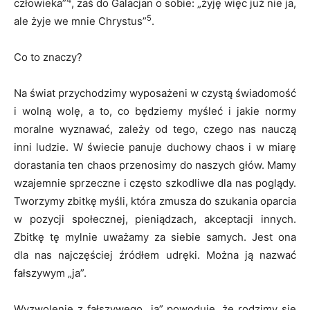
4
człowieka”
, zaś do Galacjan o sobie: „żyję więc już nie ja,
5
ale żyje we mnie Chrystus”
.
Co to znaczy?
Na świat przychodzimy wyposażeni w czystą świadomość
i wolną wolę, a to, co będziemy myśleć i jakie normy
moralne wyznawać, zależy od tego, czego nas nauczą
inni ludzie. W świecie panuje duchowy chaos i w miarę
dorastania ten chaos przenosimy do naszych głów. Mamy
wzajemnie sprzeczne i często szkodliwe dla nas poglądy.
Tworzymy zbitkę myśli, która zmusza do szukania oparcia
w pozycji społecznej, pieniądzach, akceptacji innych.
Zbitkę tę mylnie uważamy za siebie samych. Jest ona
dla nas najczęściej źródłem udręki. Można ją nazwać
fałszywym „ja”.
Wyzwolenie z fałszywego „ja” powoduje, że rodzimy się