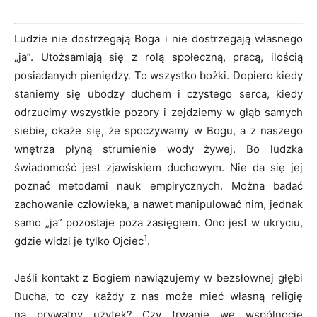
Ludzie nie dostrzegają Boga i nie dostrzegają własnego
„ja”. Utożsamiają się z rolą społeczną, pracą, ilością
posiadanych pieniędzy. To wszystko bożki. Dopiero kiedy
staniemy się ubodzy duchem i czystego serca, kiedy
odrzucimy wszystkie pozory i zejdziemy w głąb samych
siebie, okaże się, że spoczywamy w Bogu, a z naszego
wnętrza płyną strumienie wody żywej. Bo ludzka
świadomość jest zjawiskiem duchowym. Nie da się jej
poznać metodami nauk empirycznych. Można badać
zachowanie człowieka, a nawet manipulować nim, jednak
samo „ja” pozostaje poza zasięgiem. Ono jest w ukryciu,
1
gdzie widzi je tylko Ojciec
.
Jeśli kontakt z Bogiem nawiązujemy w bezsłownej głębi
Ducha, to czy każdy z nas może mieć własną religię
na prywatny użytek? Czy trwanie we wspólnocie