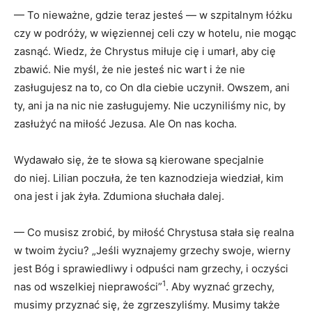
— To nieważne, gdzie teraz jesteś — w szpitalnym łóżku
czy w podróży, w więziennej celi czy w hotelu, nie mogąc
zasnąć. Wiedz, że Chrystus miłuje cię i umarł, aby cię
zbawić. Nie myśl, że nie jesteś nic wart i że nie
zasługujesz na to, co On dla ciebie uczynił. Owszem, ani
ty, ani ja na nic nie zasługujemy. Nie uczyniliśmy nic, by
zasłużyć na miłość Jezusa. Ale On nas kocha.
Wydawało się, że te słowa są kierowane specjalnie
do niej. Lilian poczuła, że ten kaznodzieja wiedział, kim
ona jest i jak żyła. Zdumiona słuchała dalej.
— Co musisz zrobić, by miłość Chrystusa stała się realna
w twoim życiu? „Jeśli wyznajemy grzechy swoje, wierny
jest Bóg i sprawiedliwy i odpuści nam grzechy, i oczyści
1
nas od wszelkiej nieprawości”
. Aby wyznać grzechy,
musimy przyznać się, że zgrzeszyliśmy. Musimy także