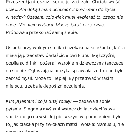
Przeszedł ją dreszcz i serce jej zadrżało. Chciała wyjść,
uciec.
Ale dokąd mam uciekać?
Z powrotem do
życia
w
nędzy? Czasami człowiek musi wybierać to, czego nie
chce. Nie mam wyboru. Muszę jakoś przetrwać
.
Próbowała przekonać samą siebie.
Usiadła przy wolnym stoliku i czekała na koleżankę, która
miała ją przedstawić właścicielowi klubu. Mężczyźni,
popijając drinki, pożerali wzrokiem dziewczyny tańczące
na scenie. Ogłuszająca muzyka sprawiała, że trudno było
zebrać myśli. Może to i lepiej. By przetrwać w takim
miejscu, trzeba jakiegoś znieczulenia.
Kim ja jestem i co ja tutaj robię?
— zadawała sobie
pytanie. Sięgnęła myślami wstecz do lat dzieciństwa
spędzonego na wsi. Jej pierwszym wspomnieniem było
to, jak płakała przy zwłokach matki i wołała: Mamusiu, nie
opuszczaj mnie!