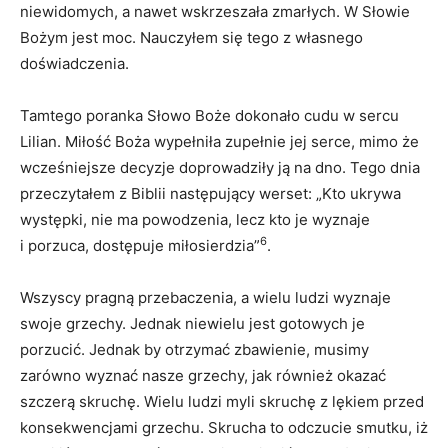
niewidomych, a nawet wskrzeszała zmarłych. W Słowie
Bożym jest moc. Nauczyłem się tego z własnego
doświadczenia.
Tamtego poranka Słowo Boże dokonało cudu w sercu
Lilian. Miłość Boża wypełniła zupełnie jej serce, mimo że
wcześniejsze decyzje doprowadziły ją na dno. Tego dnia
przeczytałem z Biblii następujący werset: „Kto ukrywa
występki, nie ma powodzenia, lecz kto je wyznaje
6
i porzuca, dostępuje miłosierdzia”
.
Wszyscy pragną przebaczenia, a wielu ludzi wyznaje
swoje grzechy. Jednak niewielu jest gotowych je
porzucić. Jednak by otrzymać zbawienie, musimy
zarówno wyznać nasze grzechy, jak również okazać
szczerą skruchę. Wielu ludzi myli skruchę z lękiem przed
konsekwencjami grzechu. Skrucha to odczucie smutku, iż