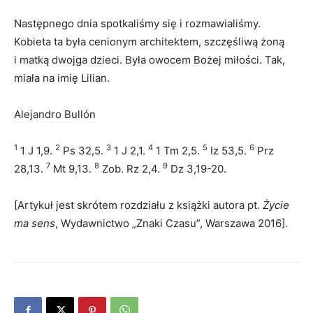
Następnego dnia spotkaliśmy się i rozmawialiśmy.
Kobieta ta była cenionym architektem, szczęśliwą żoną
i matką dwojga dzieci. Była owocem Bożej miłości. Tak,
miała na imię Lilian.
Alejandro Bullón
1
2
3
4
5
6
1 J 1,9.
Ps 32,5.
1 J 2,1.
1 Tm 2,5.
Iz 53,5.
Prz
7
8
9
28,13.
Mt 9,13.
Zob. Rz 2,4.
Dz 3,19-20.
[Artykuł jest skrótem rozdziału z książki autora pt.
Życie
ma sens
, Wydawnictwo „Znaki Czasu”, Warszawa 2016].