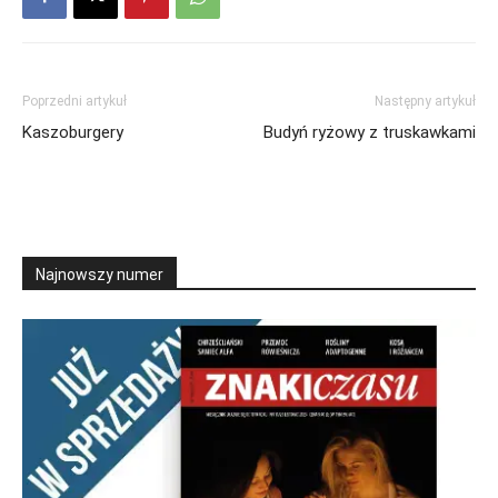
Poprzedni artykuł
Następny artykuł
Kaszoburgery
Budyń ryżowy z truskawkami
Najnowszy numer