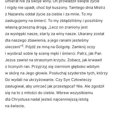
umierał nie za swoje winy. On prowadził święte życie
i nigdy nie upadł, choć był kuszony. Tamtego dnia Mistrz
z Nazaretu oddał życie za ciebie i za mnie. To my
zasługujemy na śmierć. To my zbłądziliśmy i poszliśmy
własną grzeszną drogą. „Lecz on zraniony jest
za występki nasze, starty za winy nasze. Ukarany został
dla naszego zbawienia, a jego ranami jesteśmy
5
uleczeni”
. Pójdź ze mną na Golgotę. Zamknij oczy
i wyobraź sobie tę scenę męki i śmierci. Patrz, jak Pan
Jezus zawisł na strasznym krzyżu. Zobacz, jak krwawił
z licznych ran. Przyjrzyj się cierniom głęboko wbitym
w skórę na Jego głowie. Posłuchaj szyderstw tych, którzy
Go wydali na ukrzyżowanie. Czy Syn Człowieczy
zasługiwał, aby umrzeć jak przestępca? Nie. Ale zgodził
się na to z miłości do ciebie. Wbrew wszystkiemu
dla Chrystusa nadal jesteś najcenniejszą istotą
na świecie.