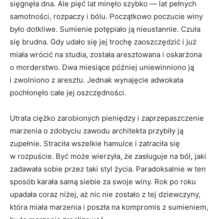
sięgnęła dna. Ale pięć lat minęło szybko — lat pełnych
samotności, rozpaczy i bólu. Początkowo poczucie winy
było dotkliwe. Sumienie potępiało ją nieustannie. Czuła
się brudna. Gdy udało się jej trochę zaoszczędzić i już
miała wrócić na studia, została aresztowana i oskarżona
o morderstwo. Dwa miesiące później uniewinniono ją
i zwolniono z aresztu. Jednak wynajęcie adwokata
pochłonęło całe jej oszczędności.
Utrata ciężko zarobionych pieniędzy i zaprzepaszczenie
marzenia o zdobyciu zawodu architekta przybiły ją
zupełnie. Straciła wszelkie hamulce i zatraciła się
w rozpuście. Być może wierzyła, że zasługuje na ból, jaki
zadawała sobie przez taki styl życia. Paradoksalnie w ten
sposób karała samą siebie za swoje winy. Rok po roku
upadała coraz niżej, aż nic nie zostało z tej dziewczyny,
która miała marzenia i poszła na kompromis z sumieniem,