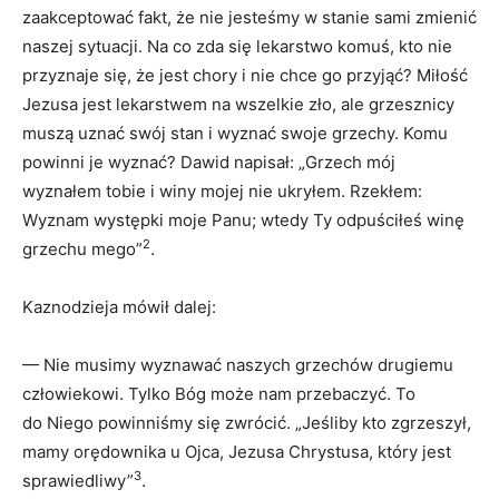
zaakceptować fakt, że nie jesteśmy w stanie sami zmienić
naszej sytuacji. Na co zda się lekarstwo komuś, kto nie
przyznaje się, że jest chory i nie chce go przyjąć? Miłość
Jezusa jest lekarstwem na wszelkie zło, ale grzesznicy
muszą uznać swój stan i wyznać swoje grzechy. Komu
powinni je wyznać? Dawid napisał: „Grzech mój
wyznałem tobie i winy mojej nie ukryłem. Rzekłem:
Wyznam występki moje Panu; wtedy Ty odpuściłeś winę
2
grzechu mego”
.
Kaznodzieja mówił dalej:
— Nie musimy wyznawać naszych grzechów drugiemu
człowiekowi. Tylko Bóg może nam przebaczyć. To
do Niego powinniśmy się zwrócić. „Jeśliby kto zgrzeszył,
mamy orędownika u Ojca, Jezusa Chrystusa, który jest
3
sprawiedliwy”
.