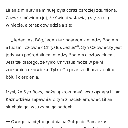
Lilian z minuty na minutę była coraz bardziej zdumiona.
Zawsze mówiono jej, że święci wstawiają się za nią
w niebie, a teraz dowiedziała się:
— „Jeden jest Bóg, jeden też pośrednik między Bogiem
4
a ludźmi, człowiek Chrystus Jezus”
. Syn Człowieczy jest
jedynym pośrednikiem między Bogiem a człowiekiem.
Jest tak dlatego, że tylko Chrystus może w pełni
zrozumieć człowieka. Tylko On przeszedł przez dolinę
bólu i cierpienia.
Myśl, że Syn Boży, może ją zrozumieć, wstrząsnęła Lilian.
Kaznodzieja zapewniał o tym z naciskiem, więc Lilian
słuchała go, wstrzymując oddech:
— Owego pamiętnego dnia na Golgocie Pan Jezus