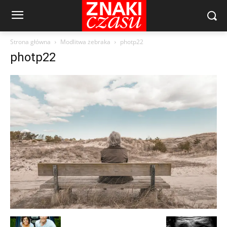
Strona główna
Modlitwa żebraka
photp22
photp22