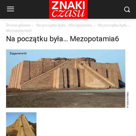
Strona główna
Na początku była… Mezopotamia
Na początku była…
Mezopotamia6
Na początku była… Mezopotamia6