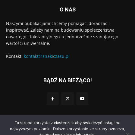
O NAS
Naszymi publikacjami chcemy pomagać, doradzać i
inspirować. Zależy nam na budowaniu społeczeństwa
otwartego i tolerancyjnego, a jednocześnie szanującego
wartości uniwersalne.
Kontakt:
kontakt@znakiczasu.pl
BĄDŹ NA BIEŻĄCO!
Ta strona korzysta z ciasteczek aby świadczyć usługi na
© Wydawnictwo Znaki Czasu. Wdrożenie:
Go3.pl
najwyższym poziomie. Dalsze korzystanie ze strony oznacza,
że zgadzasz się na ich użycie.