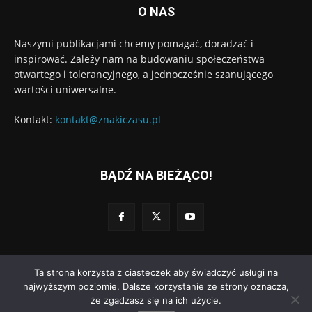
O NAS
Naszymi publikacjami chcemy pomagać, doradzać i
inspirować. Zależy nam na budowaniu społeczeństwa
otwartego i tolerancyjnego, a jednocześnie szanującego
wartości uniwersalne.
Kontakt:
kontakt@znakiczasu.pl
BĄDŹ NA BIEŻĄCO!
Ta strona korzysta z ciasteczek aby świadczyć usługi na
© Wydawnictwo Znaki Czasu. Wdrożenie:
Go3.pl
najwyższym poziomie. Dalsze korzystanie ze strony oznacza,
że zgadzasz się na ich użycie.
Polityka prywatności
Regulamin dodawania komentarzy
O nas