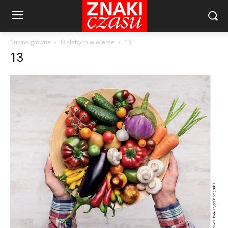
Strona główna
O słabych w wierze
13
13