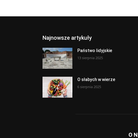
Najnowsze artykuły
Państwo lidyjskie
13 sierpnia 2025
O słabych w wierze
6 sierpnia 2025
O 