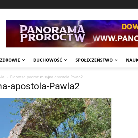
ZDROWIE
DUCHOWOŚĆ
SPOŁECZEŃSTWO
NAU
wła
Pierwsza-podroz-misyjna-apostola-Pawla2
na-apostola-Pawla2