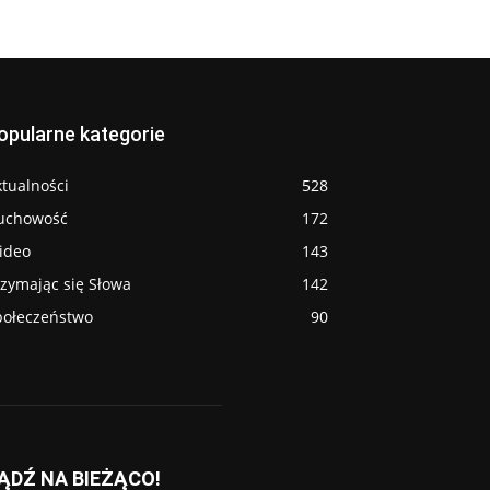
opularne kategorie
tualności
528
uchowość
172
ideo
143
rzymając się Słowa
142
połeczeństwo
90
ĄDŹ NA BIEŻĄCO!