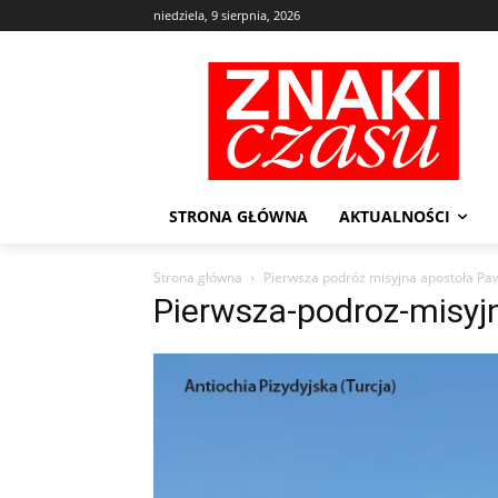
niedziela, 9 sierpnia, 2026
STRONA GŁÓWNA
AKTUALNOŚCI
Strona główna
Pierwsza podróż misyjna apostoła Pa
Pierwsza-podroz-misyj