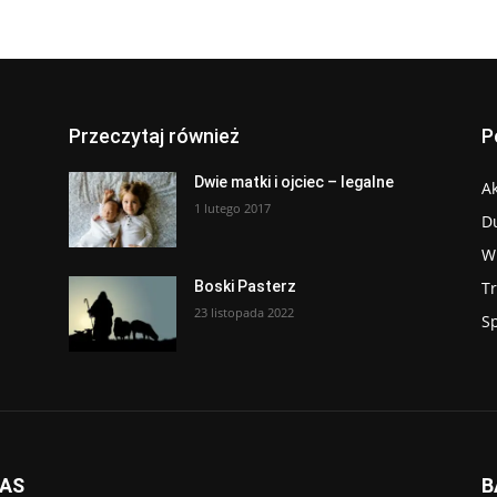
Przeczytaj również
P
Dwie matki i ojciec – legalne
Ak
1 lutego 2017
D
W
T
Boski Pasterz
23 listopada 2022
S
NAS
B