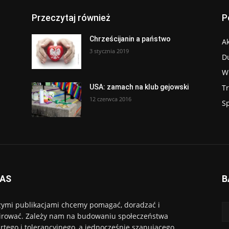
Przeczytaj również
P
Chrześcijanin a państwo
Ak
3 stycznia 2019
D
W
T
USA: zamach na klub gejowski
12 czerwca 2016
S
NAS
B
ymi publikacjami chcemy pomagać, doradzać i
irować. Zależy nam na budowaniu społeczeństwa
rtego i tolerancyjnego, a jednocześnie szanującego