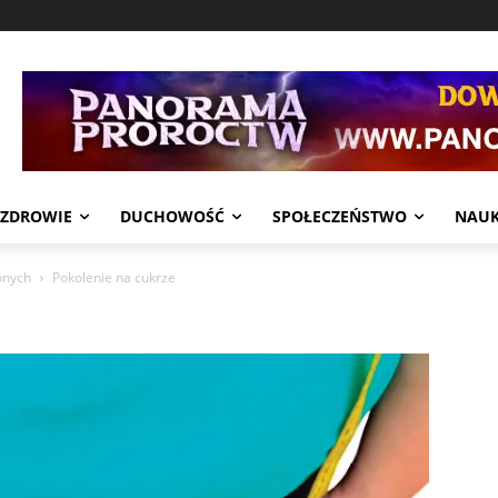
ZDROWIE
DUCHOWOŚĆ
SPOŁECZEŃSTWO
NAU
onych
Pokolenie na cukrze