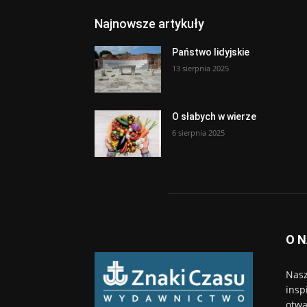
Najnowsze artykuły
Państwo lidyjskie
13 sierpnia 2025
O słabych w wierze
6 sierpnia 2025
O 
Nasz
insp
otwa