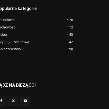
opularne kategorie
tualności
528
uchowość
172
ideo
143
rzymając się Słowa
142
połeczeństwo
90
ĄDŹ NA BIEŻĄCO!