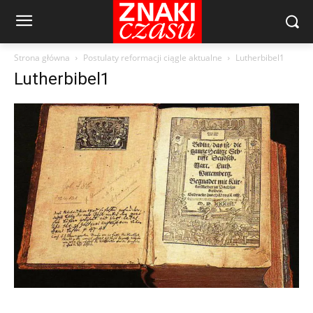
Strona główna
Postulaty reformacji ciągle aktualne
Lutherbibel1
Lutherbibel1