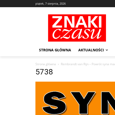
piątek, 7 sierpnia, 2026
STRONA GŁÓWNA
AKTUALNOŚCI
Strona główna
Rembrandt van Rĳn – Powrót syna ma
5738