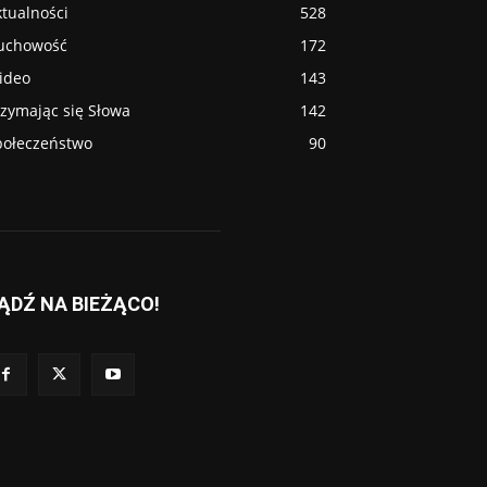
tualności
528
uchowość
172
ideo
143
rzymając się Słowa
142
połeczeństwo
90
ĄDŹ NA BIEŻĄCO!