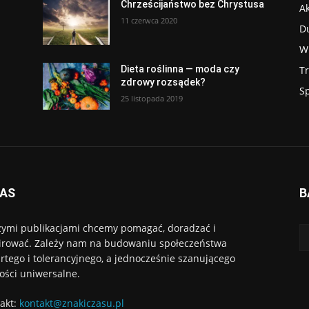
Chrześcijaństwo bez Chrystusa
Ak
11 czerwca 2020
D
W
T
Dieta roślinna — moda czy
zdrowy rozsądek?
S
25 listopada 2019
NAS
B
ymi publikacjami chcemy pomagać, doradzać i
irować. Zależy nam na budowaniu społeczeństwa
rtego i tolerancyjnego, a jednocześnie szanującego
ości uniwersalne.
akt:
kontakt@znakiczasu.pl