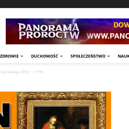
ZDROWIE
DUCHOWOŚĆ
SPOŁECZEŃSTWO
NAU
rnotrawnego (#02)
5738