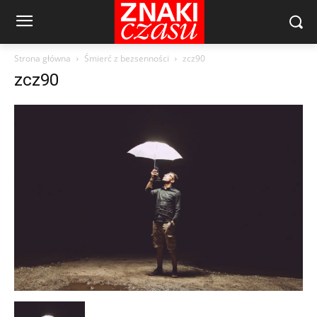
Strona główna
Śmierć z bezsenności
zcz90
zcz90