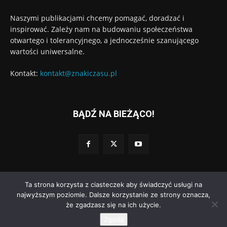
Naszymi publikacjami chcemy pomagać, doradzać i
inspirować. Zależy nam na budowaniu społeczeństwa
otwartego i tolerancyjnego, a jednocześnie szanującego
wartości uniwersalne.
Kontakt:
kontakt@znakiczasu.pl
BĄDŹ NA BIEŻĄCO!
Ta strona korzysta z ciasteczek aby świadczyć usługi na
© Wydawnictwo Znaki Czasu. Wdrożenie:
Go3.pl
najwyższym poziomie. Dalsze korzystanie ze strony oznacza,
że zgadzasz się na ich użycie.
Polityka prywatności
Regulamin dodawania komentarzy
O nas
Zgoda
Kontakt